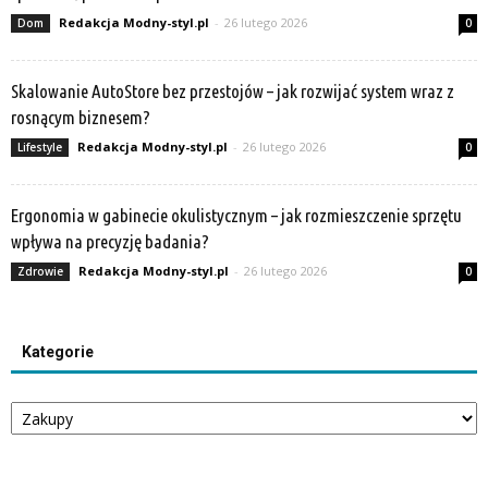
Redakcja Modny-styl.pl
-
26 lutego 2026
Dom
0
Skalowanie AutoStore bez przestojów – jak rozwijać system wraz z
rosnącym biznesem?
Redakcja Modny-styl.pl
-
26 lutego 2026
Lifestyle
0
Ergonomia w gabinecie okulistycznym – jak rozmieszczenie sprzętu
wpływa na precyzję badania?
Redakcja Modny-styl.pl
-
26 lutego 2026
Zdrowie
0
Kategorie
Kategorie