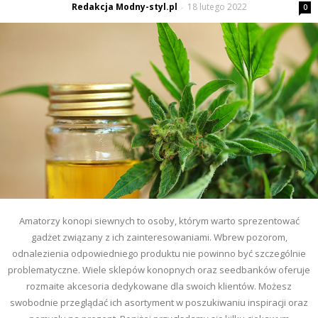
Redakcja Modny-styl.pl
18 lutego 2022
-
0
Amatorzy konopi siewnych to osoby, którym warto sprezentować
gadżet związany z ich zainteresowaniami. Wbrew pozorom,
odnalezienia odpowiedniego produktu nie powinno być szczególnie
problematyczne. Wiele sklepów konopnych oraz seedbanków oferuje
rozmaite akcesoria dedykowane dla swoich klientów. Możesz
swobodnie przeglądać ich asortyment w poszukiwaniu inspiracji oraz