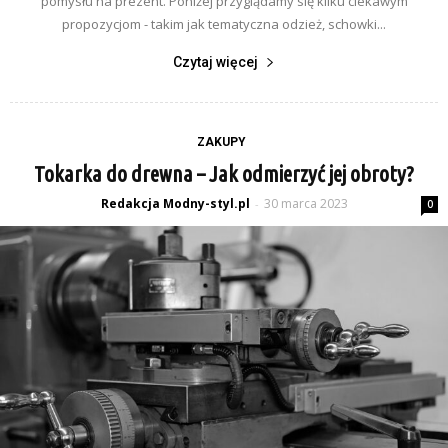
pomysłu na prezent. Poniżej przyglądamy się kilku ciekawym
propozycjom - takim jak tematyczna odzież, schowki...
Czytaj więcej
ZAKUPY
Tokarka do drewna – Jak odmierzyć jej obroty?
Redakcja Modny-styl.pl
30 marca 2023
-
0