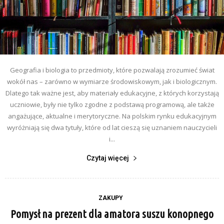
Geografia i biologia to przedmioty, które pozwalają zrozumieć świat
wokół nas – zarówno w wymiarze środowiskowym, jak i biologicznym.
Dlatego tak ważne jest, aby materiały edukacyjne, z których korzystają
uczniowie, były nie tylko zgodne z podstawą programową, ale także
angażujące, aktualne i merytoryczne. Na polskim rynku edukacyjnym
wyróżniają się dwa tytuły, które od lat cieszą się uznaniem nauczycieli
i...
Czytaj więcej
ZAKUPY
Pomysł na prezent dla amatora suszu konopnego