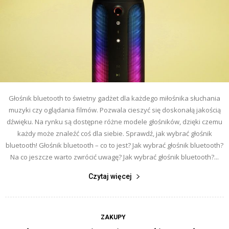
Głośnik bluetooth to świetny gadżet dla każdego miłośnika słuchania
muzyki czy oglądania filmów. Pozwala cieszyć się doskonałą jakością
dźwięku. Na rynku są dostępne różne modele głośników, dzięki czemu
każdy może znaleźć coś dla siebie. Sprawdź, jak wybrać głośnik
bluetooth! Głośnik bluetooth – co to jest? Jak wybrać głośnik bluetooth?
Na co jeszcze warto zwrócić uwagę? Jak wybrać głośnik bluetooth?...
Czytaj więcej
ZAKUPY