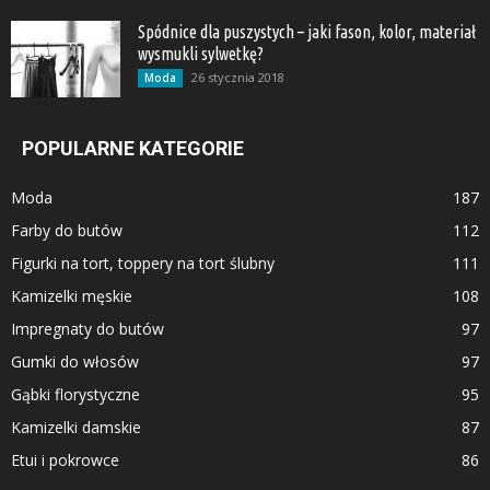
Spódnice dla puszystych – jaki fason, kolor, materiał
wysmukli sylwetkę?
26 stycznia 2018
Moda
POPULARNE KATEGORIE
Moda
187
Farby do butów
112
Figurki na tort, toppery na tort ślubny
111
Kamizelki męskie
108
Impregnaty do butów
97
Gumki do włosów
97
Gąbki florystyczne
95
Kamizelki damskie
87
Etui i pokrowce
86