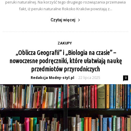
peruki naturalnej. Na korzyść tego drugiego rozwiązania przemawia
fakt, iż peruki naturalne Rokoko Kraków powstają z...
Czytaj więcej
ZAKUPY
„Oblicza Geografii” i „Biologia na czasie” –
nowoczesne podręczniki, które ułatwiają naukę
przedmiotów przyrodniczych
Redakcja Modny-styl.pl
22 lipca 2025
-
0