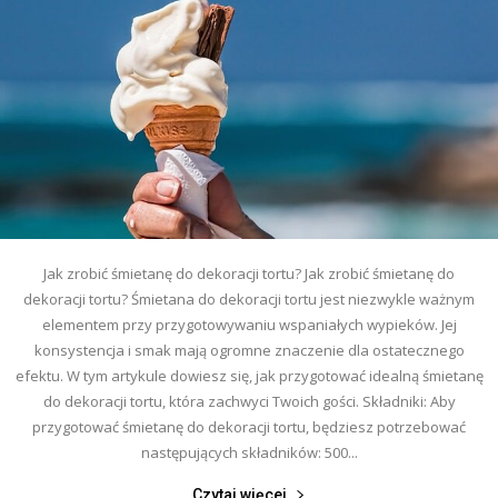
Jak zrobić śmietanę do dekoracji tortu? Jak zrobić śmietanę do
dekoracji tortu? Śmietana do dekoracji tortu jest niezwykle ważnym
elementem przy przygotowywaniu wspaniałych wypieków. Jej
konsystencja i smak mają ogromne znaczenie dla ostatecznego
efektu. W tym artykule dowiesz się, jak przygotować idealną śmietanę
do dekoracji tortu, która zachwyci Twoich gości. Składniki: Aby
przygotować śmietanę do dekoracji tortu, będziesz potrzebować
następujących składników: 500...
Czytaj więcej