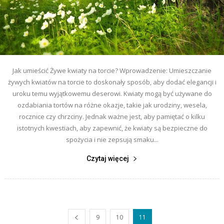
Jak umieścić Żywe kwiaty na torcie? Wprowadzenie: Umieszczanie
żywych kwiatów na torcie to doskonały sposób, aby dodać elegancji i
uroku temu wyjątkowemu deserowi. Kwiaty mogą być używane do
ozdabiania tortów na różne okazje, takie jak urodziny, wesela,
rocznice czy chrzciny. Jednak ważne jest, aby pamiętać o kilku
istotnych kwestiach, aby zapewnić, że kwiaty są bezpieczne do
spożycia i nie zepsują smaku...
Czytaj więcej
9
10
11