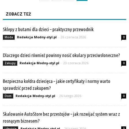
ZOBACZ TEŻ
Sklepy z butami dla dzieci – praktyczny przewodnik
Redakcja Modny-styl.pl
-
26 czerwca 2026
Moda
0
Dlaczego dzieci również powinny nosić okulary przeciwsłoneczne?
Redakcja Modny-styl.pl
-
23 czerwca 2026
Zakupy
0
Bezpieczna kołdra dziecięca – jakie certyfikaty i normy warto
sprawdzić przed zakupem?
Redakcja Modny-styl.pl
-
26 lutego 2026
Dom
0
Skalowanie AutoStore bez przestojów – jak rozwijać system wraz z
rosnącym biznesem?
Redakcja Modny-styl.pl
-
26 lutego 2026
Lifestyle
0