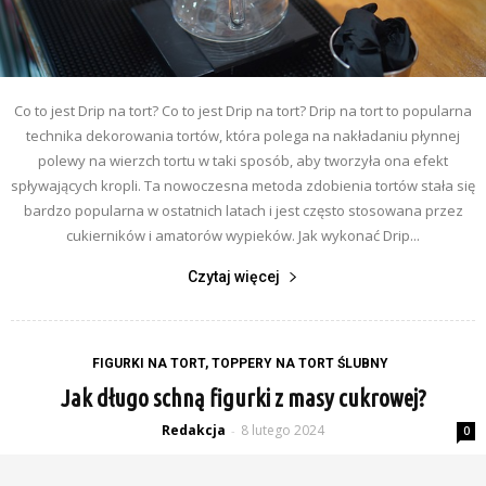
Co to jest Drip na tort? Co to jest Drip na tort? Drip na tort to popularna
technika dekorowania tortów, która polega na nakładaniu płynnej
polewy na wierzch tortu w taki sposób, aby tworzyła ona efekt
spływających kropli. Ta nowoczesna metoda zdobienia tortów stała się
bardzo popularna w ostatnich latach i jest często stosowana przez
cukierników i amatorów wypieków. Jak wykonać Drip...
Czytaj więcej
FIGURKI NA TORT, TOPPERY NA TORT ŚLUBNY
Jak długo schną figurki z masy cukrowej?
Redakcja
8 lutego 2024
-
0