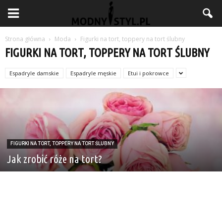
Strona główna
Moda
Figurki na tort, toppery na tort ślubny
FIGURKI NA TORT, TOPPERY NA TORT ŚLUBNY
Espadryle damskie
Espadryle męskie
Etui i pokrowce
FIGURKI NA TORT, TOPPERY NA TORT ŚLUBNY
Jak zrobić róże na tort?