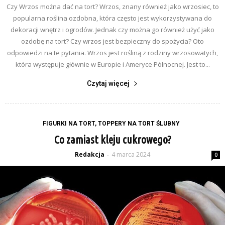
Czy Wrzos można dać na tort? Wrzos, znany również jako wrzosiec, to
popularna roślina ozdobna, która często jest wykorzystywana do
dekoracji wnętrz i ogrodów. Jednak czy można go również użyć jako
ozdobę na tort? Czy wrzos jest bezpieczny do spożycia? Oto
odpowiedzi na te pytania. Wrzos jest rośliną z rodziny wrzosowatych,
która występuje głównie w Europie i Ameryce Północnej. Jest to...
Czytaj więcej
FIGURKI NA TORT, TOPPERY NA TORT ŚLUBNY
Co zamiast kleju cukrowego?
Redakcja
4 marca 2024
-
0