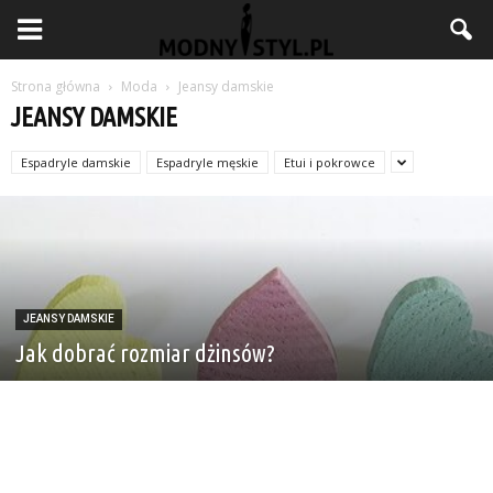
Strona główna
Moda
Jeansy damskie
JEANSY DAMSKIE
Espadryle damskie
Espadryle męskie
Etui i pokrowce
JEANSY DAMSKIE
Jak dobrać rozmiar dżinsów?