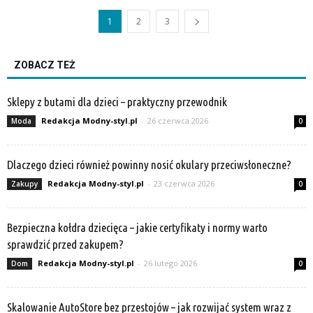
1
2
3
ZOBACZ TEŻ
Sklepy z butami dla dzieci – praktyczny przewodnik
Redakcja Modny-styl.pl
-
26 czerwca 2026
Moda
0
Dlaczego dzieci również powinny nosić okulary przeciwsłoneczne?
Redakcja Modny-styl.pl
-
23 czerwca 2026
Zakupy
0
Bezpieczna kołdra dziecięca – jakie certyfikaty i normy warto
sprawdzić przed zakupem?
Redakcja Modny-styl.pl
-
26 lutego 2026
Dom
0
Skalowanie AutoStore bez przestojów – jak rozwijać system wraz z