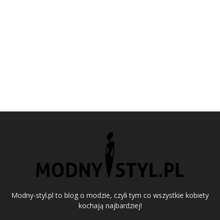
Modny-styl.pl to blog o modzie, czyli tym co wszystkie kobiety
kochają najbardziej!