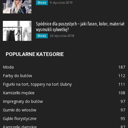
9 stycznia 2019
Moda
Spódnice dla puszystych – jaki fason, kolor, materiał
wysmukli sylwetkę?
26 stycznia 2018
Moda
POPULARNE KATEGORIE
Moda
187
Farby do butów
112
Figurki na tort, toppery na tort ślubny
111
Kamizelki męskie
108
Impregnaty do butów
97
Gumki do włosów
97
Gąbki florystyczne
95
Kamizelki damskie
87