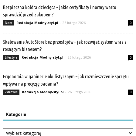
Bezpieczna kołdra dziecięca – jakie certyfikaty i normy warto
sprawdzić przed zakupem?
Redakcja Modny-styl.pl
-
26 lutego 2026
Dom
0
Skalowanie AutoStore bez przestojów – jak rozwijać system wraz z
rosnącym biznesem?
Redakcja Modny-styl.pl
-
26 lutego 2026
Lifestyle
0
Ergonomia w gabinecie okulistycznym – jak rozmieszczenie sprzętu
wpływa na precyzję badania?
Redakcja Modny-styl.pl
-
26 lutego 2026
Zdrowie
0
Kategorie
Kategorie