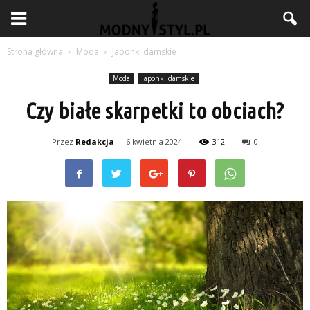
Strona główna
Moda
Japonki damskie
Moda
Japonki damskie
Czy białe skarpetki to obciach?
Przez
Redakcja
-
6 kwietnia 2024
312
0