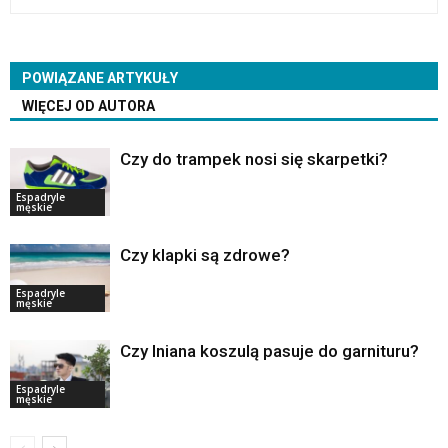
POWIĄZANE ARTYKUŁY
WIĘCEJ OD AUTORA
Czy do trampek nosi się skarpetki?
Espadryle
męskie
Czy klapki są zdrowe?
Espadryle
męskie
Czy lniana koszulą pasuje do garnituru?
Espadryle
męskie