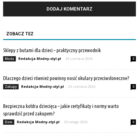
ZOBACZ TEŻ
Sklepy z butami dla dzieci – praktyczny przewodnik
Redakcja Modny-styl.pl
-
26 czerwca 2026
Moda
0
Dlaczego dzieci również powinny nosić okulary przeciwsłoneczne?
Redakcja Modny-styl.pl
-
23 czerwca 2026
Zakupy
0
Bezpieczna kołdra dziecięca – jakie certyfikaty i normy warto
sprawdzić przed zakupem?
Redakcja Modny-styl.pl
-
26 lutego 2026
Dom
0