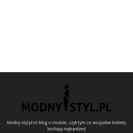
Modny-styl.pl to blog o modzie, czyli tym co wszystkie kobiety
kochają najbardziej!