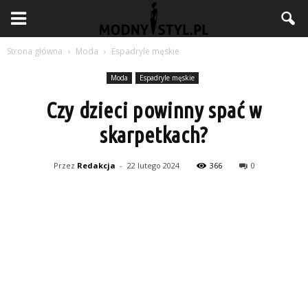
Strona główna
Moda
Espadryle męskie
Moda
Espadryle męskie
Czy dzieci powinny spać w
skarpetkach?
Przez
Redakcja
-
22 lutego 2024
366
0