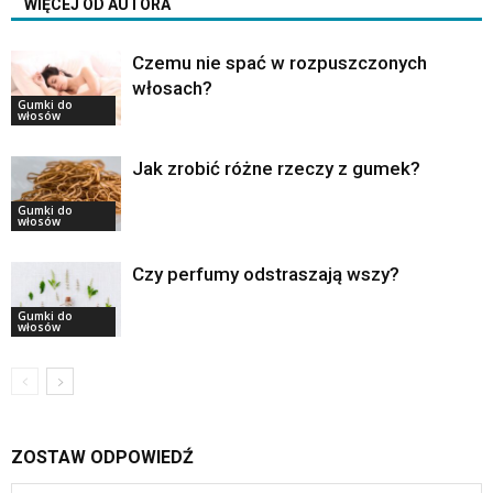
WIĘCEJ OD AUTORA
Czemu nie spać w rozpuszczonych
włosach?
Gumki do
włosów
Jak zrobić różne rzeczy z gumek?
Gumki do
włosów
Czy perfumy odstraszają wszy?
Gumki do
włosów
ZOSTAW ODPOWIEDŹ