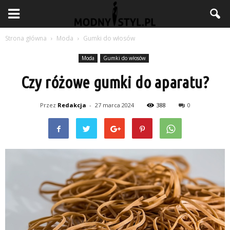
Strona główna
Moda
Gumki do włosów
Moda
Gumki do włosów
Czy różowe gumki do aparatu?
Przez
Redakcja
-
27 marca 2024
388
0