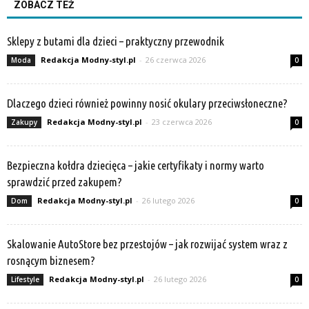
ZOBACZ TEŻ
Sklepy z butami dla dzieci – praktyczny przewodnik
Redakcja Modny-styl.pl
-
26 czerwca 2026
Moda
0
Dlaczego dzieci również powinny nosić okulary przeciwsłoneczne?
Redakcja Modny-styl.pl
-
23 czerwca 2026
Zakupy
0
Bezpieczna kołdra dziecięca – jakie certyfikaty i normy warto
sprawdzić przed zakupem?
Redakcja Modny-styl.pl
-
26 lutego 2026
Dom
0
Skalowanie AutoStore bez przestojów – jak rozwijać system wraz z
rosnącym biznesem?
Redakcja Modny-styl.pl
-
26 lutego 2026
Lifestyle
0