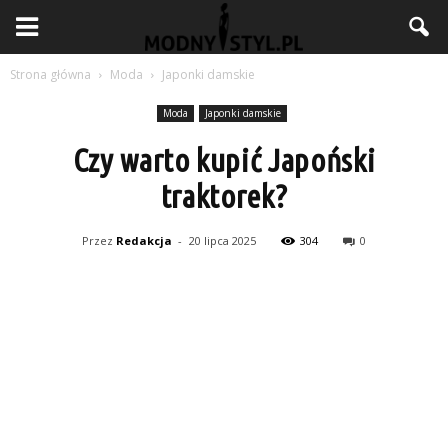
Strona główna
Moda
Japonki damskie
Moda
Japonki damskie
Czy warto kupić Japoński
traktorek?
Przez
Redakcja
-
20 lipca 2025
304
0