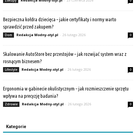
Redakcja Modny-styl.pl
-
23 czerwca 2026
Zakupy
0
Bezpieczna kołdra dziecięca – jakie certyfikaty i normy warto
sprawdzić przed zakupem?
Redakcja Modny-styl.pl
-
26 lutego 2026
Dom
0
Skalowanie AutoStore bez przestojów – jak rozwijać system wraz z
rosnącym biznesem?
Redakcja Modny-styl.pl
-
26 lutego 2026
Lifestyle
0
Ergonomia w gabinecie okulistycznym – jak rozmieszczenie sprzętu
wpływa na precyzję badania?
Redakcja Modny-styl.pl
-
26 lutego 2026
Zdrowie
0
Kategorie