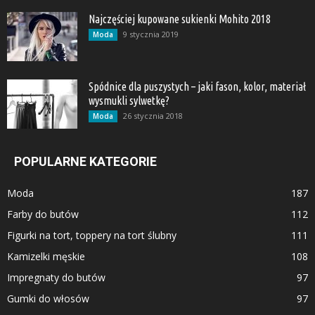
Najczęściej kupowane sukienki Mohito 2018
9 stycznia 2019
Moda
Spódnice dla puszystych – jaki fason, kolor, materiał
wysmukli sylwetkę?
26 stycznia 2018
Moda
POPULARNE KATEGORIE
Moda
187
Farby do butów
112
Figurki na tort, toppery na tort ślubny
111
Kamizelki męskie
108
Impregnaty do butów
97
Gumki do włosów
97