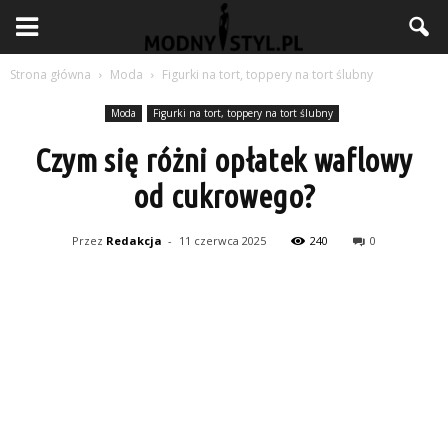
Strona główna
Moda
Figurki na tort, toppery na tort ślubny
Moda
Figurki na tort, toppery na tort ślubny
Czym się różni opłatek waflowy
od cukrowego?
Przez
Redakcja
-
11 czerwca 2025
240
0