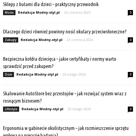
Sklepy z butami dla dzieci – praktyczny przewodnik
Redakcja Modny-styl.pl
-
26 czerwca 2026
Moda
0
Dlaczego dzieci również powinny nosić okulary przeciwsłoneczne?
Redakcja Modny-styl.pl
-
23 czerwca 2026
Zakupy
0
Bezpieczna kołdra dziecięca – jakie certyfikaty i normy warto
sprawdzić przed zakupem?
Redakcja Modny-styl.pl
-
26 lutego 2026
Dom
0
Skalowanie AutoStore bez przestojów – jak rozwijać system wraz z
rosnącym biznesem?
Redakcja Modny-styl.pl
-
26 lutego 2026
Lifestyle
0
Ergonomia w gabinecie okulistycznym – jak rozmieszczenie sprzętu
wpływa na precyzję badania?