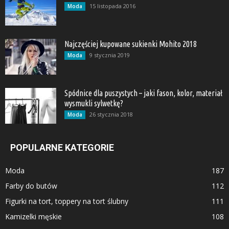
15 listopada 2016
Moda
Najczęściej kupowane sukienki Mohito 2018
9 stycznia 2019
Moda
Spódnice dla puszystych – jaki fason, kolor, materiał
wysmukli sylwetkę?
26 stycznia 2018
Moda
POPULARNE KATEGORIE
Moda
187
Farby do butów
112
Figurki na tort, toppery na tort ślubny
111
Kamizelki męskie
108