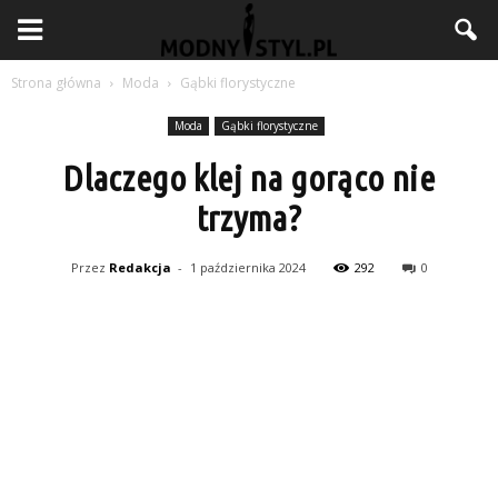
Strona główna
Moda
Gąbki florystyczne
Moda
Gąbki florystyczne
Dlaczego klej na gorąco nie
trzyma?
Przez
Redakcja
-
1 października 2024
292
0