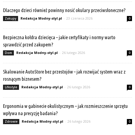
Dlaczego dzieci również powinny nosić okulary przeciwsłoneczne?
Redakcja Modny-styl.pl
-
23 czerwca 2026
Zakupy
0
Bezpieczna kołdra dziecięca – jakie certyfikaty i normy warto
sprawdzić przed zakupem?
Redakcja Modny-styl.pl
-
26 lutego 2026
Dom
0
Skalowanie AutoStore bez przestojów – jak rozwijać system wraz z
rosnącym biznesem?
Redakcja Modny-styl.pl
-
26 lutego 2026
Lifestyle
0
Ergonomia w gabinecie okulistycznym – jak rozmieszczenie sprzętu
wpływa na precyzję badania?
Redakcja Modny-styl.pl
-
26 lutego 2026
Zdrowie
0