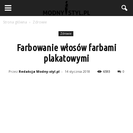
Strona główna
Zdrowie
Zdrowie
Farbowanie włosów farbami
plakatowymi
Przez
Redakcja Modny-styl.pl
-
14 stycznia 2018
6593
0