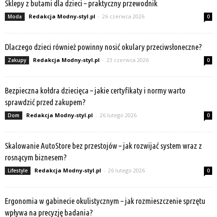
Sklepy z butami dla dzieci – praktyczny przewodnik
Redakcja Modny-styl.pl
-
26 czerwca 2026
Moda
0
Dlaczego dzieci również powinny nosić okulary przeciwsłoneczne?
Redakcja Modny-styl.pl
-
23 czerwca 2026
Zakupy
0
Bezpieczna kołdra dziecięca – jakie certyfikaty i normy warto
sprawdzić przed zakupem?
Redakcja Modny-styl.pl
-
26 lutego 2026
Dom
0
Skalowanie AutoStore bez przestojów – jak rozwijać system wraz z
rosnącym biznesem?
Redakcja Modny-styl.pl
-
26 lutego 2026
Lifestyle
0
Ergonomia w gabinecie okulistycznym – jak rozmieszczenie sprzętu
wpływa na precyzję badania?