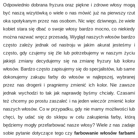
Odpowiednio dobrana fryzura oraz piękne i zdrowe włosy mogą
być naszą wizytówką o wiele o nas mówić już na pierwszy rzut
oka spotykanym przez nas osobom. Nic więc dziwnego, że wiele
kobiet stara się dbać o swoje włosy bardzo mocno, co niekiedy
można nazwać wręcz przesadą. Wygląd naszych włosów bardzo
często zależy jednak od nastroju w jakim akurat jesteśmy i
często, gdy czujemy się źle lub potrzebujemy w naszym życiu
jakiejś zmiany decydujemy się na zmianę fryzury lub koloru
włosów. Bardzo często zapisujemy się do specjalistów, lub same
dokonujemy zakupu farby do włosów w najlepszej, wybranej
przez nas drogerii i pragniemy zmienić ich kolor. Nie zawsze
jednak wychodzi to tak jak naprawdę byśmy chciały. Czasami
też chcemy po prostu zaszaleć i na jeden wieczór zmienić kolor
naszych włosów. Co w przypadku, gdy nie mamy możliwości lub
chęci, by udać się do sklepu w celu zakupienia farby, którą
będziemy mogły przefarbować nasze włosy? Wiele z nas zadaje
sobie pytanie dotyczące tego czy
farbowanie włosów farbami