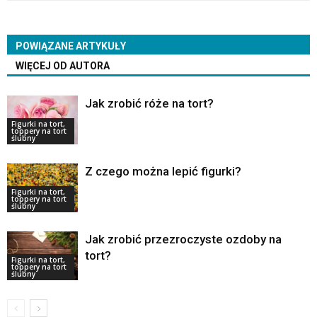
POWIĄZANE ARTYKUŁY
WIĘCEJ OD AUTORA
Jak zrobić róże na tort?
Figurki na tort,
toppery na tort
ślubny
Z czego można lepić figurki?
Figurki na tort,
toppery na tort
ślubny
Jak zrobić przezroczyste ozdoby na
tort?
Figurki na tort,
toppery na tort
ślubny