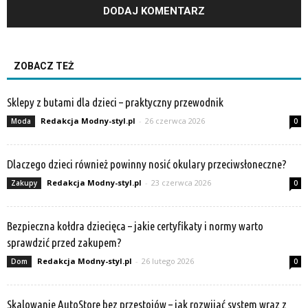
ZOBACZ TEŻ
Sklepy z butami dla dzieci – praktyczny przewodnik
Redakcja Modny-styl.pl
-
26 czerwca 2026
Moda
0
Dlaczego dzieci również powinny nosić okulary przeciwsłoneczne?
Redakcja Modny-styl.pl
-
23 czerwca 2026
Zakupy
0
Bezpieczna kołdra dziecięca – jakie certyfikaty i normy warto
sprawdzić przed zakupem?
Redakcja Modny-styl.pl
-
26 lutego 2026
Dom
0
Skalowanie AutoStore bez przestojów – jak rozwijać system wraz z