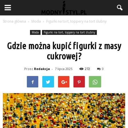
Strona główna
Moda
Figurki na tort, toppery na tort ślubny
Moda
Figurki na tort, toppery na tort ślubny
Gdzie można kupić figurki z masy
cukrowej?
Przez
Redakcja
-
7 lipca 2025
272
0