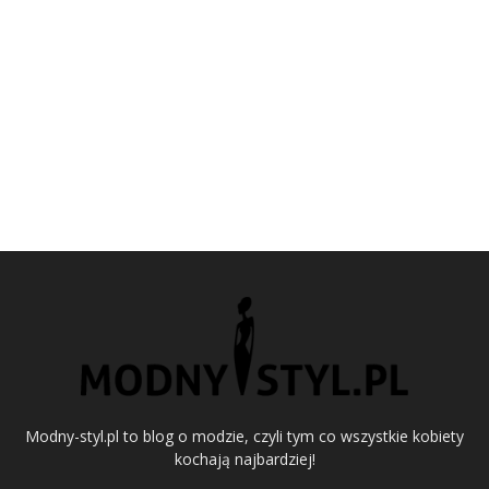
Modny-styl.pl to blog o modzie, czyli tym co wszystkie kobiety
kochają najbardziej!