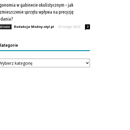
gonomia w gabinecie okulistycznym – jak
zmieszczenie sprzętu wpływa na precyzję
adania?
Redakcja Modny-styl.pl
-
26 lutego 2026
drowie
0
Kategorie
tegorie