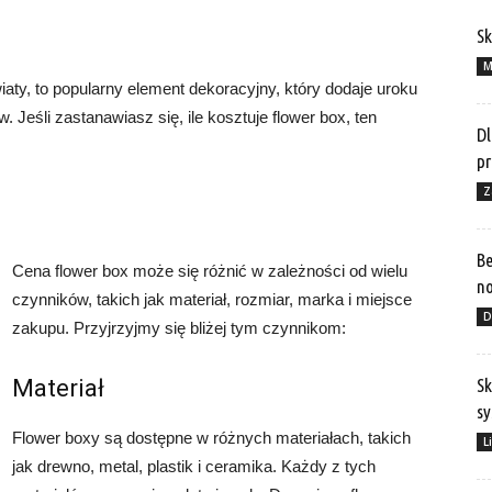
Sk
M
aty, to popularny element dekoracyjny, który dodaje uroku
. Jeśli zastanawiasz się, ile kosztuje flower box, ten
Dl
pr
Z
Be
Cena flower box może się różnić w zależności od wielu
no
czynników, takich jak materiał, rozmiar, marka i miejsce
D
zakupu. Przyjrzyjmy się bliżej tym czynnikom:
Materiał
Sk
sy
Flower boxy są dostępne w różnych materiałach, takich
L
jak drewno, metal, plastik i ceramika. Każdy z tych