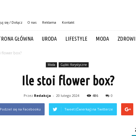
uj się / Dołącz
O nas
Reklama
Kontakt
TRONA GŁÓWNA
URODA
LIFESTYLE
MODA
ZDROWI
oi flower box?
Moda
Gąbki florystyczne
Ile stoi flower box?
Przez
Redakcja
-
20 lutego 2024
486
0
Podziel się na Facebooku
Tweet (Ćwierkaj) na Twitterze