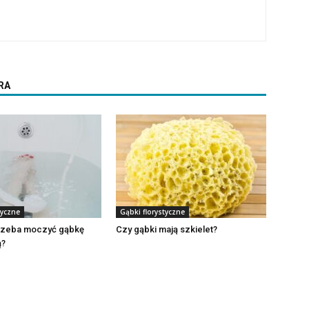
RA
tyczne
Gąbki florystyczne
trzeba moczyć gąbkę
Czy gąbki mają szkielet?
ą?