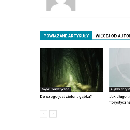
POWIĄZANE ARTYKUŁY
WIĘCEJ OD AUTO
Gąbki florystyczne
Gąbki florys
Do czego jest zielona gąbka?
Jak długo 
florystyczn