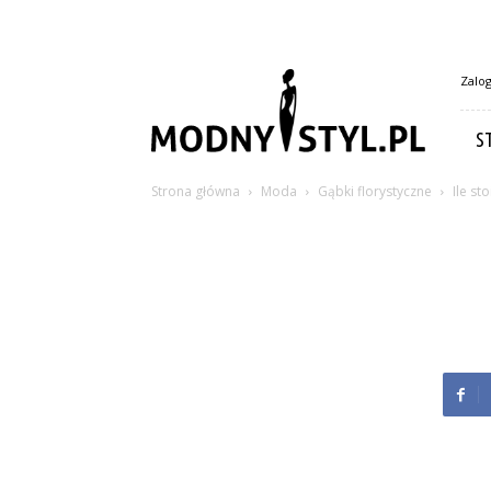
Modny-
Zalog
styl.pl
S
Strona główna
Moda
Gąbki florystyczne
Ile st