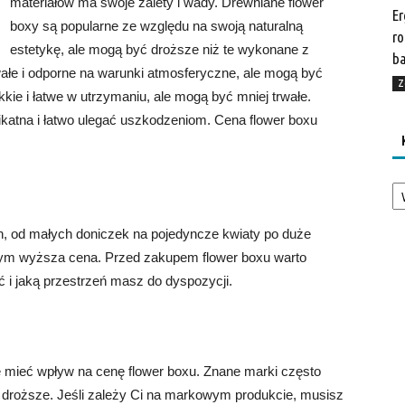
materiałów ma swoje zalety i wady. Drewniane flower
Er
boxy są popularne ze względu na swoją naturalną
ro
estetykę, ale mogą być droższe niż te wykonane z
b
wałe i odporne na warunki atmosferyczne, ale mogą być
Z
kkie i łatwe w utrzymaniu, ale mogą być mniej trwałe.
ikatna i łatwo ulegać uszkodzeniom. Cena flower boxu
Ka
, od małych doniczek na pojedyncze kwiaty po duże
, tym wyższa cena. Przed zakupem flower boxu warto
ć i jaką przestrzeń masz do dyspozycji.
 mieć wpływ na cenę flower boxu. Znane marki często
ć droższe. Jeśli zależy Ci na markowym produkcie, musisz