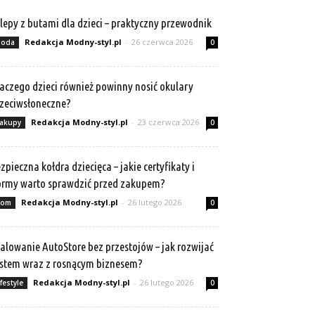
lepy z butami dla dzieci – praktyczny przewodnik
Redakcja Modny-styl.pl
-
26 czerwca 2026
oda
0
aczego dzieci również powinny nosić okulary
zeciwsłoneczne?
Redakcja Modny-styl.pl
-
23 czerwca 2026
akupy
0
zpieczna kołdra dziecięca – jakie certyfikaty i
rmy warto sprawdzić przed zakupem?
Redakcja Modny-styl.pl
-
26 lutego 2026
om
0
alowanie AutoStore bez przestojów – jak rozwijać
stem wraz z rosnącym biznesem?
Redakcja Modny-styl.pl
-
26 lutego 2026
ifestyle
0