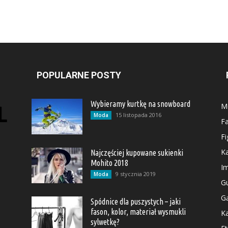
POPULARNE POSTY
Wybieramy kurtkę na snowboard
M
15 listopada 2016
Moda
F
Fi
Ka
Najczęściej kupowane sukienki
Mohito 2018
I
9 stycznia 2019
Moda
G
Gą
Spódnice dla puszystych – jaki
fason, kolor, materiał wysmukli
Ka
sylwetkę?