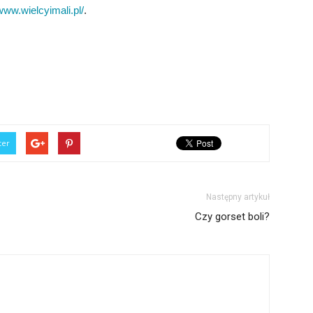
/www.wielcyimali.pl/
.
ter
Następny artykuł
Czy gorset boli?