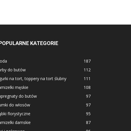
POPULARNE KATEGORIE
oda
187
arby do butów
112
gurki na tort, toppery na tort ślubny
111
mizelki męskie
108
mpregnaty do butów
97
umki do włosów
97
bki florystyczne
95
mizelki damskie
87