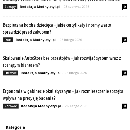
Redakcja Modny-styl.pl
-
23 czerwca 2026
Zakupy
0
Bezpieczna kołdra dziecięca – jakie certyfikaty i normy warto
sprawdzić przed zakupem?
Redakcja Modny-styl.pl
-
26 lutego 2026
Dom
0
Skalowanie AutoStore bez przestojów – jak rozwijać system wraz z
rosnącym biznesem?
Redakcja Modny-styl.pl
-
26 lutego 2026
Lifestyle
0
Ergonomia w gabinecie okulistycznym – jak rozmieszczenie sprzętu
wpływa na precyzję badania?
Redakcja Modny-styl.pl
-
26 lutego 2026
Zdrowie
0
Kategorie