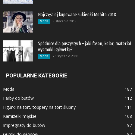
Najczęściej kupowane sukienki Mohito 2018
9 stycznia 2019
Moda
Spódnice dla puszystych – jaki fason, kolor, materiał
wysmukli sylwetkę?
26 stycznia 2018
Moda
POPULARNE KATEGORIE
Moda
187
Farby do butów
112
Figurki na tort, toppery na tort ślubny
111
Kamizelki męskie
108
Impregnaty do butów
97
Gumki do włosów
97