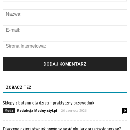
ZOBACZ TEŻ
Sklepy z butami dla dzieci – praktyczny przewodnik
Redakcja Modny-styl.pl
-
26 czerwca 2026
Moda
0
Dlaczego dzieci również powinny nosić okulary przeciwsłoneczne?