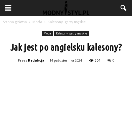
Strona główna
Moda
Kalesony, getry męskie
Moda
Kalesony, getry męskie
Jak jest po angielsku kalesony?
Przez
Redakcja
-
14 października 2024
304
0