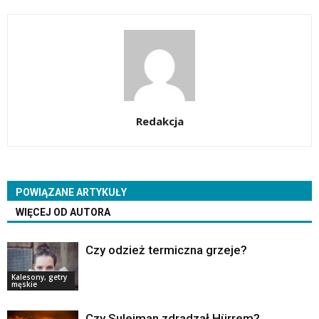
Redakcja
POWIĄZANE ARTYKUŁY
WIĘCEJ OD AUTORA
Czy odzież termiczna grzeje?
Kalesony, getry
męskie
Czy Sulejman zdradzał Hürrem?