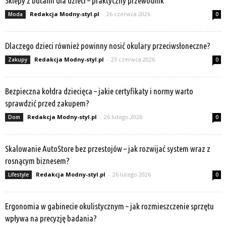
Sklepy z butami dla dzieci – praktyczny przewodnik
Redakcja Modny-styl.pl
-
26 czerwca 2026
Moda
0
Dlaczego dzieci również powinny nosić okulary przeciwsłoneczne?
Redakcja Modny-styl.pl
-
23 czerwca 2026
Zakupy
0
Bezpieczna kołdra dziecięca – jakie certyfikaty i normy warto
sprawdzić przed zakupem?
Redakcja Modny-styl.pl
-
26 lutego 2026
Dom
0
Skalowanie AutoStore bez przestojów – jak rozwijać system wraz z
rosnącym biznesem?
Redakcja Modny-styl.pl
-
26 lutego 2026
Lifestyle
0
Ergonomia w gabinecie okulistycznym – jak rozmieszczenie sprzętu
wpływa na precyzję badania?