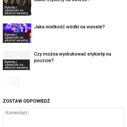
Etykiety i
zawieszki na
alkohol weselny
Jaka wielkość wódki na wesele?
Etykiety i
zawieszki na
alkohol weselny
Czy można wydrukować etykietę na
poczcie?
Etykiety i
zawieszki na
alkohol weselny
ZOSTAW ODPOWIEDŹ