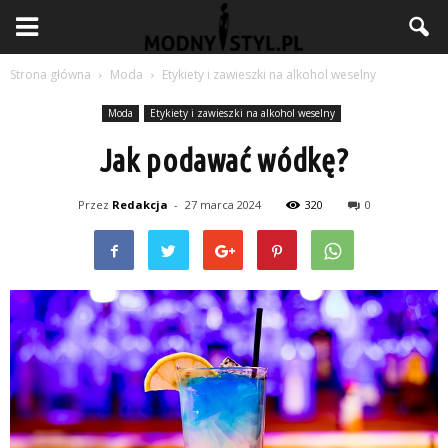
Strona główna
Moda
Etykiety i zawieszki na alkohol weselny
Moda
Etykiety i zawieszki na alkohol weselny
Jak podawać wódkę?
Przez
Redakcja
-
27 marca 2024
320
0