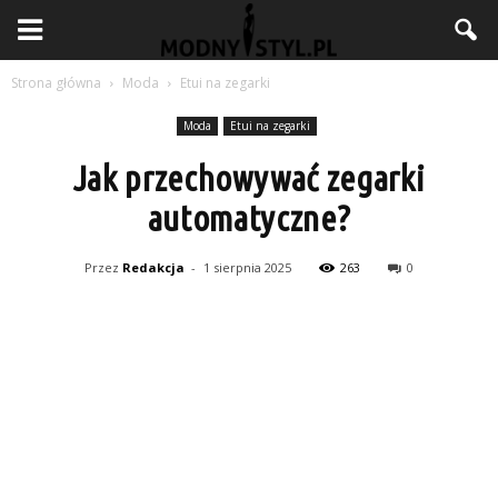
Strona główna
Moda
Etui na zegarki
Moda
Etui na zegarki
Jak przechowywać zegarki
automatyczne?
Przez
Redakcja
-
1 sierpnia 2025
263
0