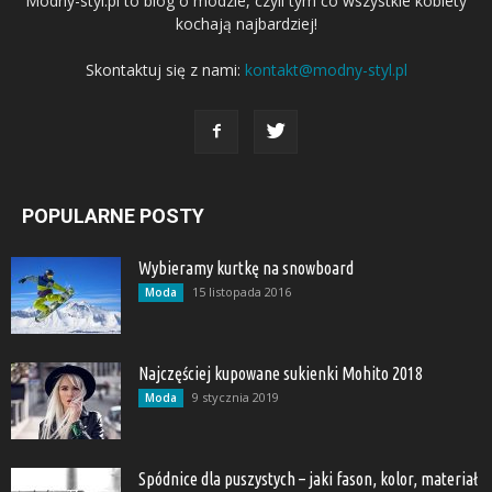
Modny-styl.pl to blog o modzie, czyli tym co wszystkie kobiety
kochają najbardziej!
Skontaktuj się z nami:
kontakt@modny-styl.pl
POPULARNE POSTY
Wybieramy kurtkę na snowboard
15 listopada 2016
Moda
Najczęściej kupowane sukienki Mohito 2018
9 stycznia 2019
Moda
Spódnice dla puszystych – jaki fason, kolor, materiał