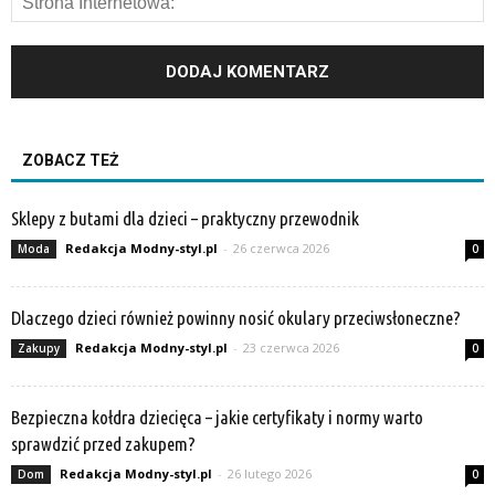
ZOBACZ TEŻ
Sklepy z butami dla dzieci – praktyczny przewodnik
Redakcja Modny-styl.pl
-
26 czerwca 2026
Moda
0
Dlaczego dzieci również powinny nosić okulary przeciwsłoneczne?
Redakcja Modny-styl.pl
-
23 czerwca 2026
Zakupy
0
Bezpieczna kołdra dziecięca – jakie certyfikaty i normy warto
sprawdzić przed zakupem?
Redakcja Modny-styl.pl
-
26 lutego 2026
Dom
0