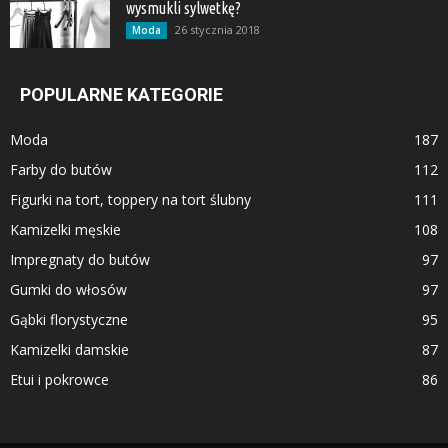
wysmukli sylwetkę?
26 stycznia 2018
Moda
POPULARNE KATEGORIE
Moda
187
Farby do butów
112
Figurki na tort, toppery na tort ślubny
111
Kamizelki męskie
108
Impregnaty do butów
97
Gumki do włosów
97
Gąbki florystyczne
95
Kamizelki damskie
87
Etui i pokrowce
86