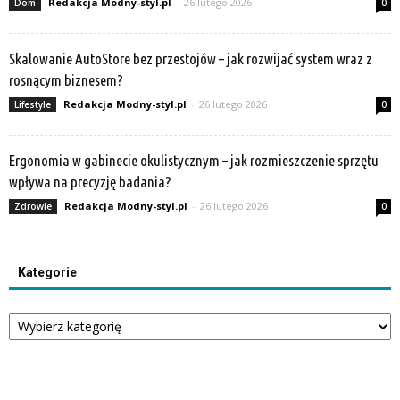
Redakcja Modny-styl.pl
-
26 lutego 2026
Dom
0
Skalowanie AutoStore bez przestojów – jak rozwijać system wraz z
rosnącym biznesem?
Redakcja Modny-styl.pl
-
26 lutego 2026
Lifestyle
0
Ergonomia w gabinecie okulistycznym – jak rozmieszczenie sprzętu
wpływa na precyzję badania?
Redakcja Modny-styl.pl
-
26 lutego 2026
Zdrowie
0
Kategorie
Kategorie