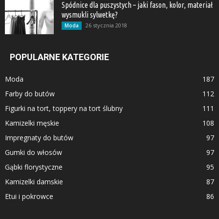
Spódnice dla puszystych – jaki fason, kolor, materiał
wysmukli sylwetkę?
26 stycznia 2018
Moda
POPULARNE KATEGORIE
Moda
187
Farby do butów
112
Figurki na tort, toppery na tort ślubny
111
Kamizelki męskie
108
Impregnaty do butów
97
Gumki do włosów
97
Gąbki florystyczne
95
Kamizelki damskie
87
Etui i pokrowce
86