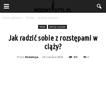
Strona główna
Moda
Jeansy ciążowe
Moda
Jeansy ciążowe
Jak radzić sobie z rozstępami w
ciąży?
Przez
Redakcja
-
24 czerwca 2024
408
0