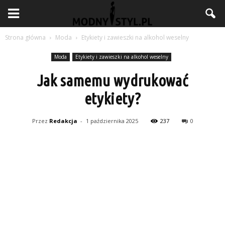
Strona główna
Moda
Etykiety i zawieszki na alkohol weselny
Moda
Etykiety i zawieszki na alkohol weselny
Jak samemu wydrukować
etykiety?
Przez
Redakcja
-
1 października 2025
237
0