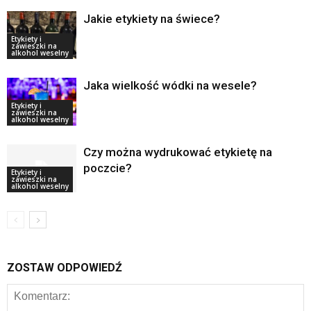
Jakie etykiety na świece?
Etykiety i
zawieszki na
alkohol weselny
Jaka wielkość wódki na wesele?
Etykiety i
zawieszki na
alkohol weselny
Czy można wydrukować etykietę na
poczcie?
Etykiety i
zawieszki na
alkohol weselny
ZOSTAW ODPOWIEDŹ