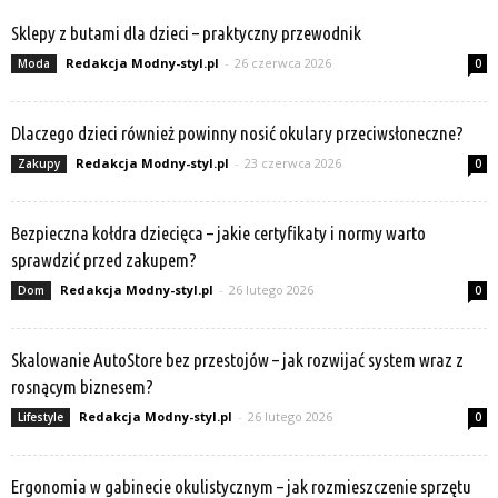
Sklepy z butami dla dzieci – praktyczny przewodnik
Redakcja Modny-styl.pl
-
26 czerwca 2026
Moda
0
Dlaczego dzieci również powinny nosić okulary przeciwsłoneczne?
Redakcja Modny-styl.pl
-
23 czerwca 2026
Zakupy
0
Bezpieczna kołdra dziecięca – jakie certyfikaty i normy warto
sprawdzić przed zakupem?
Redakcja Modny-styl.pl
-
26 lutego 2026
Dom
0
Skalowanie AutoStore bez przestojów – jak rozwijać system wraz z
rosnącym biznesem?
Redakcja Modny-styl.pl
-
26 lutego 2026
Lifestyle
0
Ergonomia w gabinecie okulistycznym – jak rozmieszczenie sprzętu