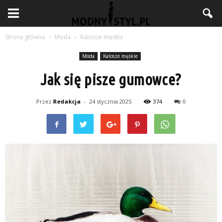
Strona główna
Moda
Kalosze męskie
Moda
Kalosze męskie
Jak się pisze gumowce?
Przez
Redakcja
-
24 stycznia 2025
374
0