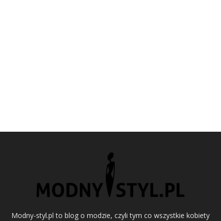
Modny-styl.pl to blog o modzie, czyli tym co wszystkie kobiety