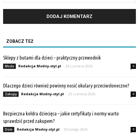
ZOBACZ TEŻ
Sklepy z butami dla dzieci – praktyczny przewodnik
Redakcja Modny-styl.pl
-
26 czerwca 2026
Moda
0
Dlaczego dzieci również powinny nosić okulary przeciwsłoneczne?
Redakcja Modny-styl.pl
-
23 czerwca 2026
Zakupy
0
Bezpieczna kołdra dziecięca – jakie certyfikaty i normy warto
sprawdzić przed zakupem?
Redakcja Modny-styl.pl
-
26 lutego 2026
Dom
0