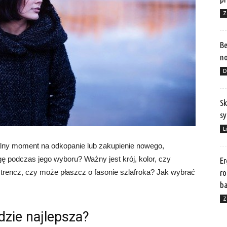
Z
Be
no
D
Sk
sy
L
dealny moment na odkopanie lub zakupienie nowego,
ę podczas jego wyboru? Ważny jest krój, kolor, czy
Er
ro
rencz, czy może płaszcz o fasonie szlafroka? Jak wybrać
b
Z
dzie najlepsza?