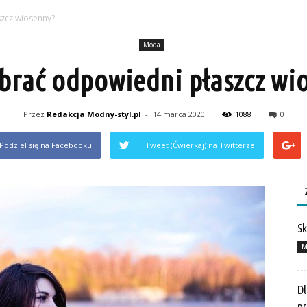
szcz wiosenny?
Moda
brać odpowiedni płaszcz wi
Przez
Redakcja Modny-styl.pl
-
14 marca 2020
1088
0
Podziel się na Facebooku
Tweet (Ćwierkaj) na Twitterze
Sk
M
Dl
pr