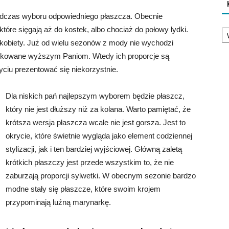
podczas wyboru odpowiedniego płaszcza. Obecnie
Ka
tóre sięgają aż do kostek, albo chociaż do połowy łydki.
j kobiety. Już od wielu sezonów z mody nie wychodzi
edykowane wyższym Paniom. Wtedy ich proporcje są
ciu prezentować się niekorzystnie.
Dla niskich pań najlepszym wyborem będzie płaszcz,
który nie jest dłuższy niż za kolana. Warto pamiętać, że
krótsza wersja płaszcza wcale nie jest gorsza. Jest to
okrycie, które świetnie wygląda jako element codziennej
stylizacji, jak i ten bardziej wyjściowej. Główną zaletą
krótkich płaszczy jest przede wszystkim to, że nie
zaburzają proporcji sylwetki. W obecnym sezonie bardzo
modne stały się płaszcze, które swoim krojem
przypominają luźną marynarkę.