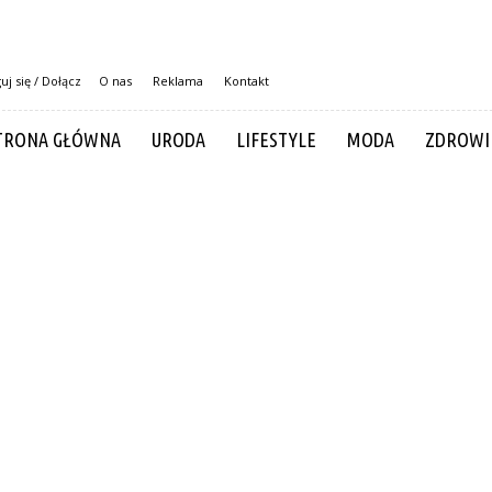
uj się / Dołącz
O nas
Reklama
Kontakt
TRONA GŁÓWNA
URODA
LIFESTYLE
MODA
ZDROWI