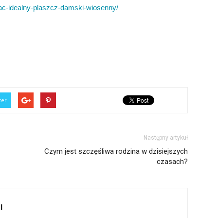
rac-idealny-plaszcz-damski-wiosenny/
ter
Następny artykuł
Czym jest szczęśliwa rodzina w dzisiejszych
czasach?
l