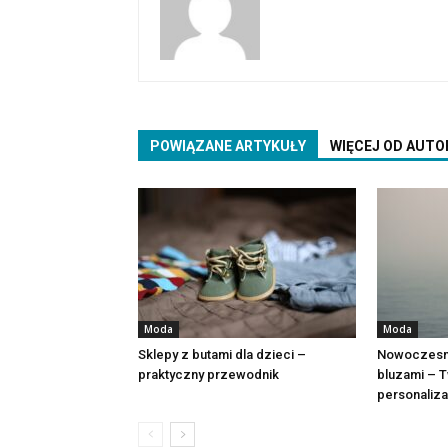
POWIĄZANE ARTYKUŁY
WIĘCEJ OD AUTO
Moda
Moda
Sklepy z butami dla dzieci –
Nowoczesny
praktyczny przewodnik
bluzami – T
personaliza