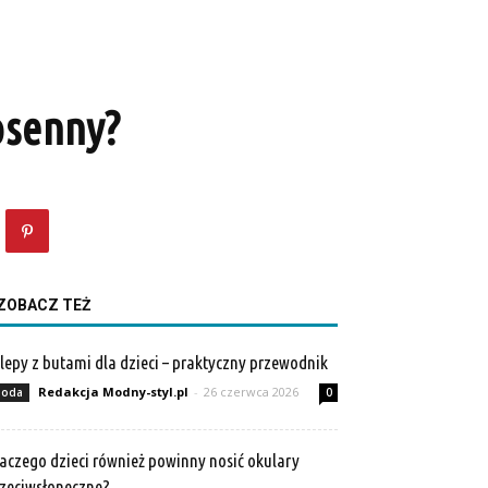
osenny?
ZOBACZ TEŻ
lepy z butami dla dzieci – praktyczny przewodnik
Redakcja Modny-styl.pl
-
26 czerwca 2026
oda
0
aczego dzieci również powinny nosić okulary
zeciwsłoneczne?