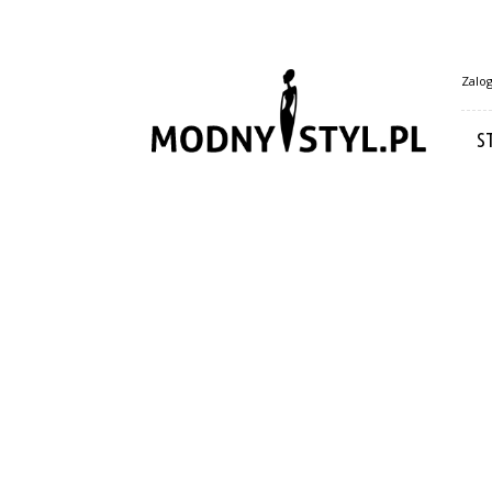
Modny-
Zalog
styl.pl
S