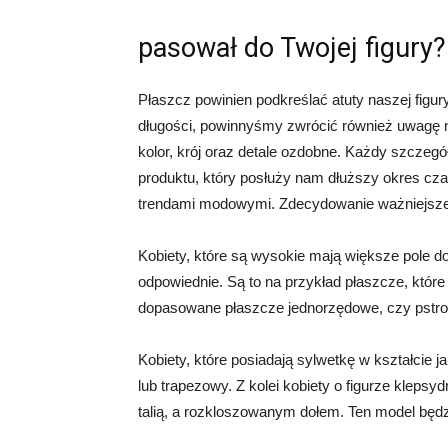
pasował do Twojej figury?
Płaszcz powinien podkreślać atuty naszej figu
długości, powinnyśmy zwrócić również uwagę na
kolor, krój oraz detale ozdobne. Każdy szczeg
produktu, który posłuży nam dłuższy okres c
trendami modowymi. Zdecydowanie ważniejsze j
Kobiety, które są wysokie mają większe pole d
odpowiednie. Są to na przykład płaszcze, któ
dopasowane płaszcze jednorzędowe, czy pstro
Kobiety, które posiadają sylwetkę w kształcie 
lub trapezowy. Z kolei kobiety o figurze klep
talią, a rozkloszowanym dołem. Ten model będz