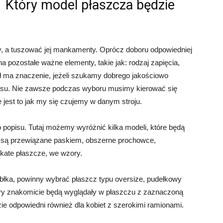
Który model płaszcza będzie
ry, a tuszować jej mankamenty. Oprócz doboru odpowiedniej
 pozostałe ważne elementy, takie jak: rodzaj zapięcia,
ół ma znaczenie, jeżeli szukamy dobrego jakościowo
zasu. Nie zawsze podczas wyboru musimy kierować się
est to jak my się czujemy w danym stroju.
o popisu. Tutaj możemy wyróżnić kilka modeli, które będą
re są przewiązane paskiem, obszerne prochowce,
kate płaszcze, we wzory.
jabłka, powinny wybrać płaszcz typu oversize, pudełkowy
sydry znakomicie będą wyglądały w płaszczu z zaznaczoną
ie odpowiedni również dla kobiet z szerokimi ramionami.