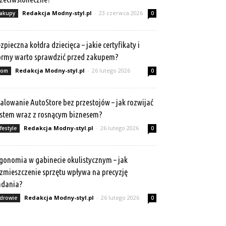
Redakcja Modny-styl.pl
-
23 czerwca 2026
akupy
0
zpieczna kołdra dziecięca – jakie certyfikaty i
rmy warto sprawdzić przed zakupem?
Redakcja Modny-styl.pl
-
26 lutego 2026
om
0
alowanie AutoStore bez przestojów – jak rozwijać
stem wraz z rosnącym biznesem?
Redakcja Modny-styl.pl
-
26 lutego 2026
ifestyle
0
gonomia w gabinecie okulistycznym – jak
zmieszczenie sprzętu wpływa na precyzję
adania?
Redakcja Modny-styl.pl
-
26 lutego 2026
drowie
0