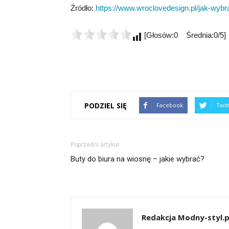
Źródło:
https://www.wroclovedesign.pl/jak-wyb
[Głosów:0 Średnia:0/5]
PODZIEL SIĘ
Facebook
Twit
Poprzedni artykuł
Buty do biura na wiosnę – jakie wybrać?
Redakcja Modny-styl.p