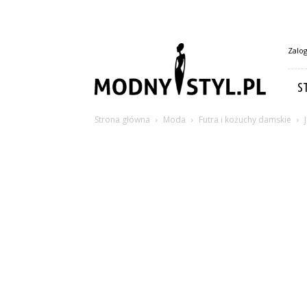
Modny-
Zalog
styl.pl
S
Strona główna
Moda
Futra i kożuchy damskie