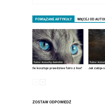
POWIĄZANE ARTYKUŁY
WIĘCEJ OD AUTO
Futra i kożuchy damskie
Futra i kożu
Ile kosztuje prawdziwe futro z lisa?
Jak zabija s
ZOSTAW ODPOWIEDŹ