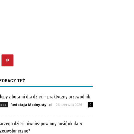
ZOBACZ TEŻ
lepy z butami dla dzieci – praktyczny przewodnik
Redakcja Modny-styl.pl
-
26 czerwca 2026
oda
0
aczego dzieci również powinny nosić okulary
zeciwsłoneczne?