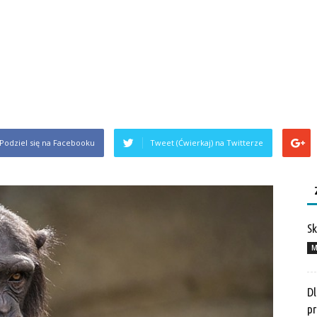
Podziel się na Facebooku
Tweet (Ćwierkaj) na Twitterze
Sk
M
Dl
pr