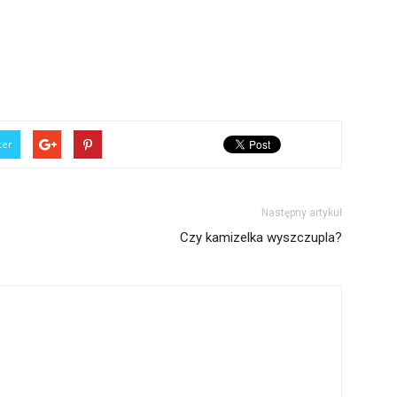
ter
Następny artykuł
Czy kamizelka wyszczupla?