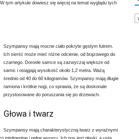
 W tym artykule dowiesz się więcej na temat wyglądu tych
Ka
Szympansy mają mocne ciało pokryte gęstym futrem.
Ich sierść może mieć różne odcienie, od brązowego do
czarnego. Dorosłe samce są zazwyczaj większe od
samic i osiągają wysokość około 1,2 metra. Ważą
średnio od 40 do 60 kilogramów. Szympansy mają długie
ramiona i krótkie nogi, co sprawia, że są doskonale
przystosowane do poruszania się po drzewach.
Głowa i twarz
Szympansy mają charakterystyczną twarz z wyraźnymi
inteligentne i pełne wyrazu. Ich nos jest płaski, a usta