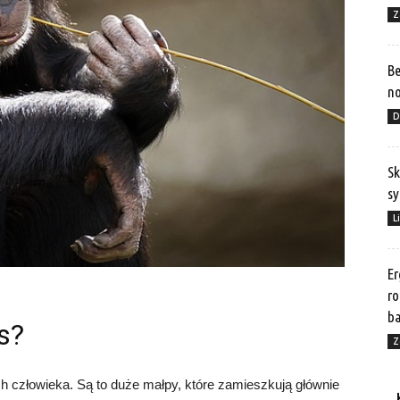
Z
Be
no
D
Sk
sy
L
Er
ro
b
s?
Z
 człowieka. Są to duże małpy, które zamieszkują głównie