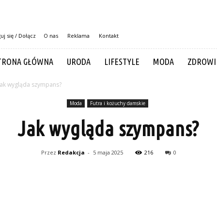
uj się / Dołącz
O nas
Reklama
Kontakt
TRONA GŁÓWNA
URODA
LIFESTYLE
MODA
ZDROWI
Jak wygląda szympans?
Moda
Futra i kożuchy damskie
Jak wygląda szympans?
Przez
Redakcja
-
5 maja 2025
216
0