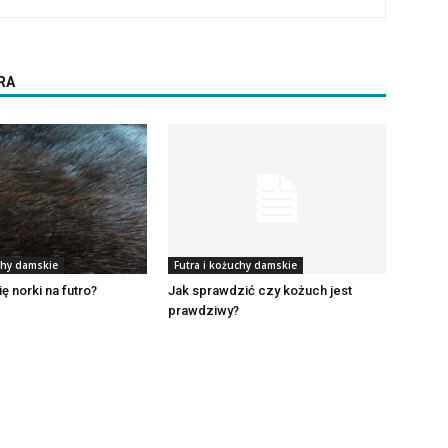
RA
chy damskie
Futra i kożuchy damskie
ię norki na futro?
Jak sprawdzić czy kożuch jest
prawdziwy?