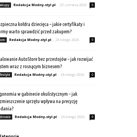
Redakcja Modny-styl.pl
-
23 czerwca 2026
akupy
0
zpieczna kołdra dziecięca – jakie certyfikaty i
rmy warto sprawdzić przed zakupem?
Redakcja Modny-styl.pl
-
26 lutego 2026
om
0
alowanie AutoStore bez przestojów – jak rozwijać
stem wraz z rosnącym biznesem?
Redakcja Modny-styl.pl
-
26 lutego 2026
ifestyle
0
gonomia w gabinecie okulistycznym – jak
zmieszczenie sprzętu wpływa na precyzję
adania?
Redakcja Modny-styl.pl
-
26 lutego 2026
drowie
0
Kategorie