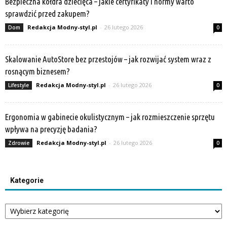
Bezpieczna kołdra dziecięca – jakie certyfikaty i normy warto
sprawdzić przed zakupem?
Redakcja Modny-styl.pl
-
26 lutego 2026
Dom
0
Skalowanie AutoStore bez przestojów – jak rozwijać system wraz z
rosnącym biznesem?
Redakcja Modny-styl.pl
-
26 lutego 2026
Lifestyle
0
Ergonomia w gabinecie okulistycznym – jak rozmieszczenie sprzętu
wpływa na precyzję badania?
Redakcja Modny-styl.pl
-
26 lutego 2026
Zdrowie
0
Kategorie
Kategorie