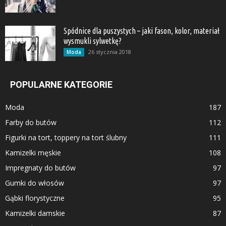
Spódnice dla puszystych – jaki fason, kolor, materiał
wysmukli sylwetkę?
26 stycznia 2018
Moda
POPULARNE KATEGORIE
Moda
187
Farby do butów
112
Figurki na tort, toppery na tort ślubny
111
Kamizelki męskie
108
Impregnaty do butów
97
Gumki do włosów
97
Gąbki florystyczne
95
Kamizelki damskie
87