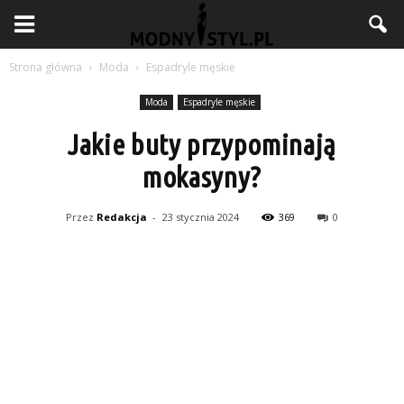
Strona główna
Moda
Espadryle męskie
Moda
Espadryle męskie
Jakie buty przypominają
mokasyny?
Przez
Redakcja
-
23 stycznia 2024
369
0