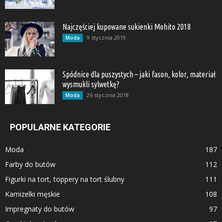
Najczęściej kupowane sukienki Mohito 2018
9 stycznia 2019
Moda
Spódnice dla puszystych – jaki fason, kolor, materiał
wysmukli sylwetkę?
26 stycznia 2018
Moda
POPULARNE KATEGORIE
Moda
187
Farby do butów
112
Figurki na tort, toppery na tort ślubny
111
Kamizelki męskie
108
Impregnaty do butów
97