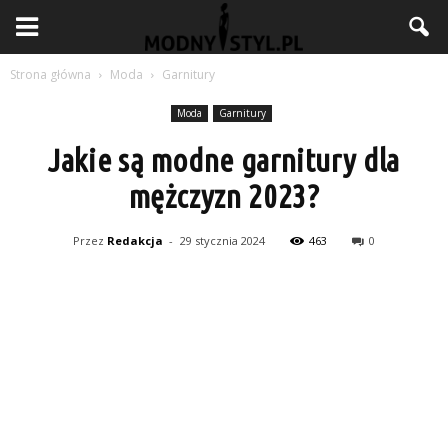
Strona główna
Moda
Garnitury
Moda
Garnitury
Jakie są modne garnitury dla
mężczyzn 2023?
Przez
Redakcja
-
29 stycznia 2024
463
0