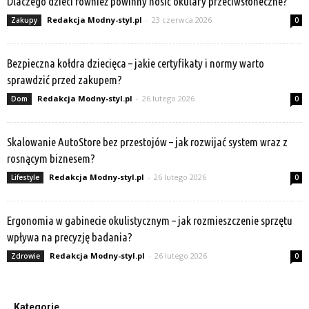
Dlaczego dzieci również powinny nosić okulary przeciwsłoneczne?
Redakcja Modny-styl.pl
-
23 czerwca 2026
Zakupy
0
Bezpieczna kołdra dziecięca – jakie certyfikaty i normy warto
sprawdzić przed zakupem?
Redakcja Modny-styl.pl
-
26 lutego 2026
Dom
0
Skalowanie AutoStore bez przestojów – jak rozwijać system wraz z
rosnącym biznesem?
Redakcja Modny-styl.pl
-
26 lutego 2026
Lifestyle
0
Ergonomia w gabinecie okulistycznym – jak rozmieszczenie sprzętu
wpływa na precyzję badania?
Redakcja Modny-styl.pl
-
26 lutego 2026
Zdrowie
0
Kategorie