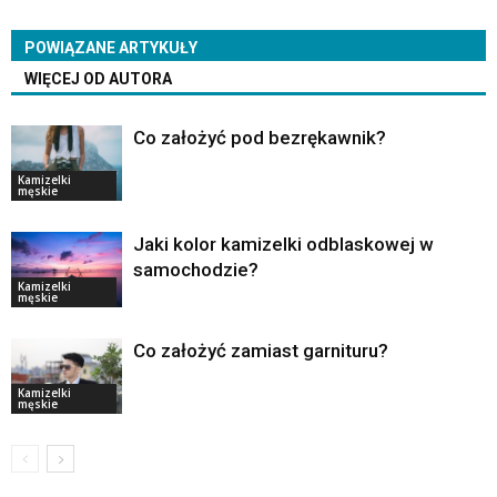
POWIĄZANE ARTYKUŁY
WIĘCEJ OD AUTORA
Co założyć pod bezrękawnik?
Kamizelki
męskie
Jaki kolor kamizelki odblaskowej w
samochodzie?
Kamizelki
męskie
Co założyć zamiast garnituru?
Kamizelki
męskie