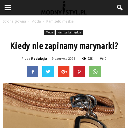
Strona główna
Moda
Kamizelki męskie
Moda
Kamizelki męskie
Kiedy nie zapinamy marynarki?
Przez
Redakcja
-
9 czerwca 2025
228
0