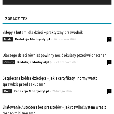
ZOBACZ TEŻ
Sklepy z butami dla dzieci – praktyczny przewodnik
Redakcja Modny-styl.pl
-
26 czerwca 2026
Moda
0
Dlaczego dzieci również powinny nosić okulary przeciwsłoneczne?
Redakcja Modny-styl.pl
-
23 czerwca 2026
Zakupy
0
Bezpieczna kołdra dziecięca – jakie certyfikaty i normy warto
sprawdzić przed zakupem?
Redakcja Modny-styl.pl
-
26 lutego 2026
Dom
0
Skalowanie AutoStore bez przestojów – jak rozwijać system wraz z
rosnącym biznesem?