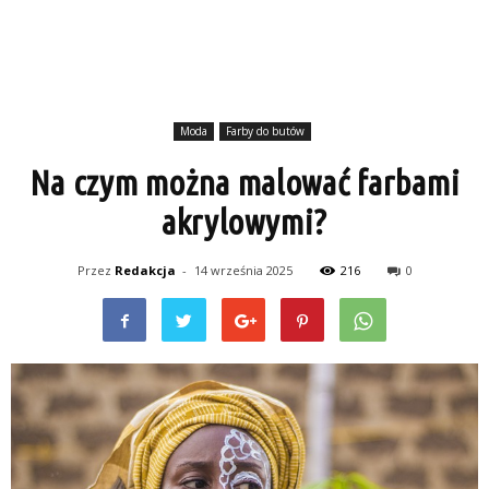
Moda
Farby do butów
Na czym można malować farbami
akrylowymi?
Przez
Redakcja
-
14 września 2025
216
0