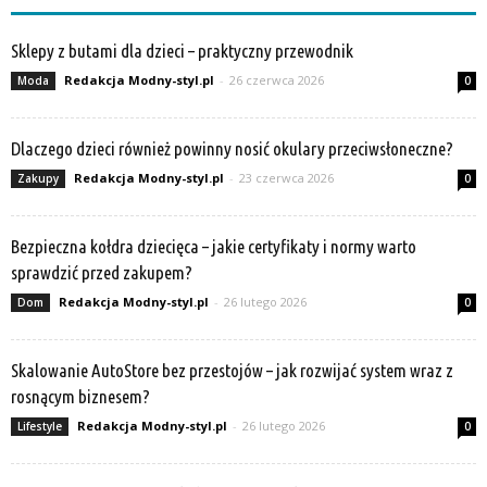
Sklepy z butami dla dzieci – praktyczny przewodnik
Redakcja Modny-styl.pl
-
26 czerwca 2026
Moda
0
Dlaczego dzieci również powinny nosić okulary przeciwsłoneczne?
Redakcja Modny-styl.pl
-
23 czerwca 2026
Zakupy
0
Bezpieczna kołdra dziecięca – jakie certyfikaty i normy warto
sprawdzić przed zakupem?
Redakcja Modny-styl.pl
-
26 lutego 2026
Dom
0
Skalowanie AutoStore bez przestojów – jak rozwijać system wraz z
rosnącym biznesem?
Redakcja Modny-styl.pl
-
26 lutego 2026
Lifestyle
0