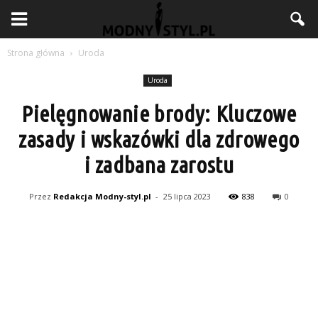
Strona główna
Uroda
Uroda
Pielęgnowanie brody: Kluczowe
zasady i wskazówki dla zdrowego
i zadbana zarostu
Przez
Redakcja Modny-styl.pl
-
25 lipca 2023
838
0