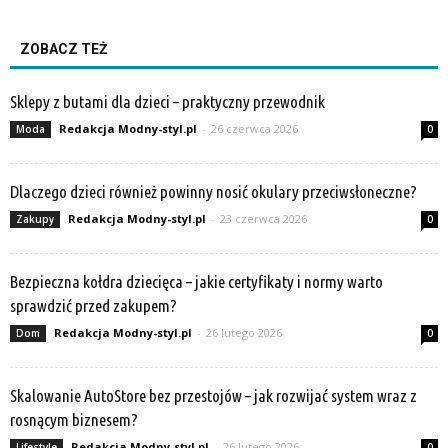
ZOBACZ TEŻ
Sklepy z butami dla dzieci – praktyczny przewodnik
Redakcja Modny-styl.pl
-
26 czerwca 2026
Moda
0
Dlaczego dzieci również powinny nosić okulary przeciwsłoneczne?
Redakcja Modny-styl.pl
-
23 czerwca 2026
Zakupy
0
Bezpieczna kołdra dziecięca – jakie certyfikaty i normy warto
sprawdzić przed zakupem?
Redakcja Modny-styl.pl
-
26 lutego 2026
Dom
0
Skalowanie AutoStore bez przestojów – jak rozwijać system wraz z
rosnącym biznesem?
Redakcja Modny-styl.pl
-
26 lutego 2026
Lifestyle
0