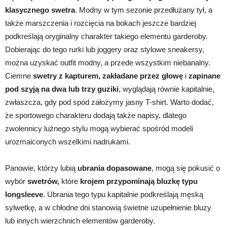
klasycznego swetra
. Modny w tym sezonie przedłużany tył, a
także marszczenia i rozcięcia na bokach jeszcze bardziej
podkreślają oryginalny charakter takiego elementu garderoby.
Dobierając do tego rurki lub joggery oraz stylowe sneakersy,
można uzyskać outfit modny, a przede wszystkim niebanalny.
Ciemne
swetry z kapturem, zakładane przez głowę
i
zapinane
pod szyją na dwa lub trzy guziki
, wyglądają równie kapitalnie,
zwłaszcza, gdy pod spód założymy jasny T-shirt. Warto dodać,
że sportowego charakteru dodają także napisy, dlatego
zwolennicy luźnego stylu mogą wybierać spośród modeli
urozmaiconych wszelkimi nadrukami.
Panowie, którzy lubią
ubrania dopasowane
, mogą się pokusić o
wybór
swetrów,
które
krojem przypominają bluzkę typu
longsleeve
. Ubrania tego typu kapitalnie podkreślają męską
sylwetkę, a w chłodne dni stanowią świetne uzupełnienie bluzy
lub innych wierzchnich elementów garderoby.