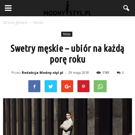
Strona główna
Moda
Moda
Swetry męskie – ubiór na każdą
porę roku
Przez
Redakcja Modny-styl.pl
-
29 maja 2018
1741
0