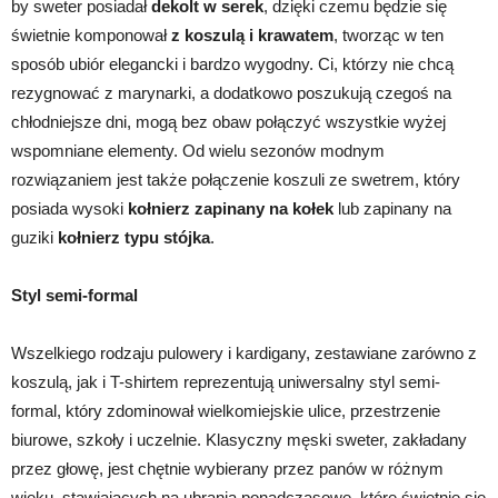
by sweter posiadał
dekolt w serek
, dzięki czemu będzie się
świetnie komponował
z koszulą i krawatem
, tworząc w ten
sposób ubiór elegancki i bardzo wygodny. Ci, którzy nie chcą
rezygnować z marynarki, a dodatkowo poszukują czegoś na
chłodniejsze dni, mogą bez obaw połączyć wszystkie wyżej
wspomniane elementy. Od wielu sezonów modnym
rozwiązaniem jest także połączenie koszuli ze swetrem, który
posiada wysoki
kołnierz zapinany na kołek
lub zapinany na
guziki
kołnierz typu stójka
.
Styl semi-formal
Wszelkiego rodzaju pulowery i kardigany, zestawiane zarówno z
koszulą, jak i T-shirtem reprezentują uniwersalny styl semi-
formal, który zdominował wielkomiejskie ulice, przestrzenie
biurowe, szkoły i uczelnie. Klasyczny męski sweter, zakładany
przez głowę, jest chętnie wybierany przez panów w różnym
wieku, stawiających na ubrania ponadczasowe, które świetnie się