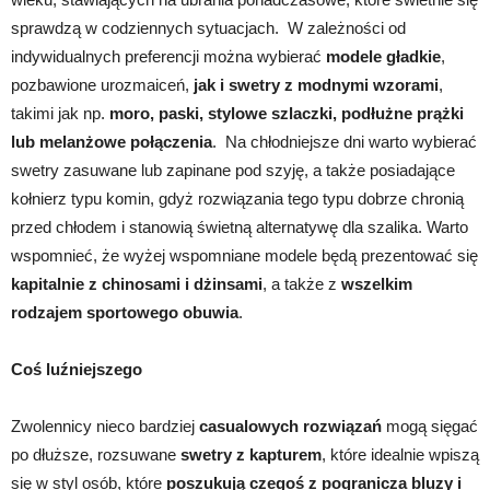
sprawdzą w codziennych sytuacjach. W zależności od
indywidualnych preferencji można wybierać
modele gładkie
,
pozbawione urozmaiceń,
jak i swetry z modnymi wzorami
,
takimi jak np.
moro, paski, stylowe szlaczki, podłużne prążki
lub melanżowe połączenia
. Na chłodniejsze dni warto wybierać
swetry zasuwane lub zapinane pod szyję, a także posiadające
kołnierz typu komin, gdyż rozwiązania tego typu dobrze chronią
przed chłodem i stanowią świetną alternatywę dla szalika. Warto
wspomnieć, że wyżej wspomniane modele będą prezentować się
kapitalnie z chinosami i dżinsami
, a także z
wszelkim
rodzajem sportowego obuwia
.
Coś luźniejszego
Zwolennicy nieco bardziej
casualowych rozwiązań
mogą sięgać
po dłuższe, rozsuwane
swetry z kapturem
, które idealnie wpiszą
się w styl osób, które
poszukują czegoś z pogranicza bluzy i