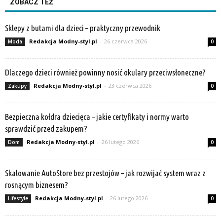
ZOBACZ TEŻ
Sklepy z butami dla dzieci – praktyczny przewodnik
Redakcja Modny-styl.pl
-
26 czerwca 2026
Moda
0
Dlaczego dzieci również powinny nosić okulary przeciwsłoneczne?
Redakcja Modny-styl.pl
-
23 czerwca 2026
Zakupy
0
Bezpieczna kołdra dziecięca – jakie certyfikaty i normy warto
sprawdzić przed zakupem?
Redakcja Modny-styl.pl
-
26 lutego 2026
Dom
0
Skalowanie AutoStore bez przestojów – jak rozwijać system wraz z
rosnącym biznesem?
Redakcja Modny-styl.pl
-
26 lutego 2026
Lifestyle
0