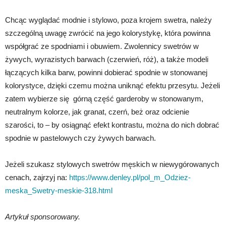
Chcąc wyglądać modnie i stylowo, poza krojem swetra, należy
szczególną uwagę zwrócić na jego kolorystykę, która powinna
współgrać ze spodniami i obuwiem. Zwolennicy swetrów w
żywych, wyrazistych barwach (czerwień, róż), a także modeli
łączących kilka barw, powinni dobierać spodnie w stonowanej
kolorystyce, dzięki czemu można uniknąć efektu przesytu. Jeżeli
zatem wybierze się górną część garderoby w stonowanym,
neutralnym kolorze, jak granat, czerń, beż oraz odcienie
szarości, to – by osiągnąć efekt kontrastu, można do nich dobrać
spodnie w pastelowych czy żywych barwach.
Jeżeli szukasz stylowych swetrów męskich w niewygórowanych
cenach, zajrzyj na:
https://www.denley.pl/pol_m_Odziez-
meska_Swetry-meskie-318.html
Artykuł sponsorowany.