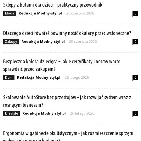
Sklepy z butami dla dzieci – praktyczny przewodnik
Redakcja Modny-styl.pl
-
26 czerwca 2026
Moda
0
Dlaczego dzieci również powinny nosić okulary przeciwsłoneczne?
Redakcja Modny-styl.pl
-
23 czerwca 2026
Zakupy
0
Bezpieczna kołdra dziecięca – jakie certyfikaty i normy warto
sprawdzić przed zakupem?
Redakcja Modny-styl.pl
-
26 lutego 2026
Dom
0
Skalowanie AutoStore bez przestojów – jak rozwijać system wraz z
rosnącym biznesem?
Redakcja Modny-styl.pl
-
26 lutego 2026
Lifestyle
0
Ergonomia w gabinecie okulistycznym – jak rozmieszczenie sprzętu
wpływa na precyzję badania?