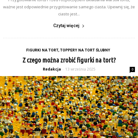
ważne jest odpowiednie przygotowanie samego ciasta. Upewnij się, że
ciasto jest...
Czytaj więcej
FIGURKI NA TORT, TOPPERY NA TORT ŚLUBNY
Z czego można zrobić figurki na tort?
Redakcja
13 września 2025
-
0