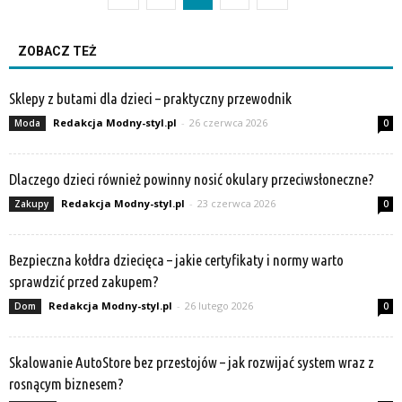
ZOBACZ TEŻ
Sklepy z butami dla dzieci – praktyczny przewodnik
Redakcja Modny-styl.pl
-
26 czerwca 2026
Moda
0
Dlaczego dzieci również powinny nosić okulary przeciwsłoneczne?
Redakcja Modny-styl.pl
-
23 czerwca 2026
Zakupy
0
Bezpieczna kołdra dziecięca – jakie certyfikaty i normy warto
sprawdzić przed zakupem?
Redakcja Modny-styl.pl
-
26 lutego 2026
Dom
0
Skalowanie AutoStore bez przestojów – jak rozwijać system wraz z
rosnącym biznesem?