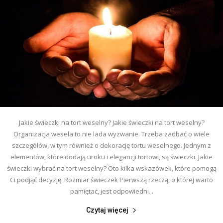
Jakie świeczki na tort weselny? Jakie świeczki na tort weselny?
Organizacja wesela to nie lada wyzwanie. Trzeba zadbać o wiele
szczegółów, w tym również o dekorację tortu weselnego. Jednym z
elementów, które dodają uroku i elegancji tortowi, są świeczki. Jakie
świeczki wybrać na tort weselny? Oto kilka wskazówek, które pomogą
Ci podjąć decyzję. Rozmiar świeczek Pierwszą rzeczą, o której warto
pamiętać, jest odpowiedni...
Czytaj więcej