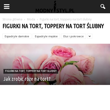
Strona główna
Moda
Figurki na tort, toppery na tort ślubny
FIGURKI NA TORT, TOPPERY NA TORT ŚLUBNY
Espadryle damskie
Espadryle męskie
Etui i pokrowce
FIGURKI NA TORT, TOPPERY NA TORT ŚLUBNY
Jak zrobić róże na tort?