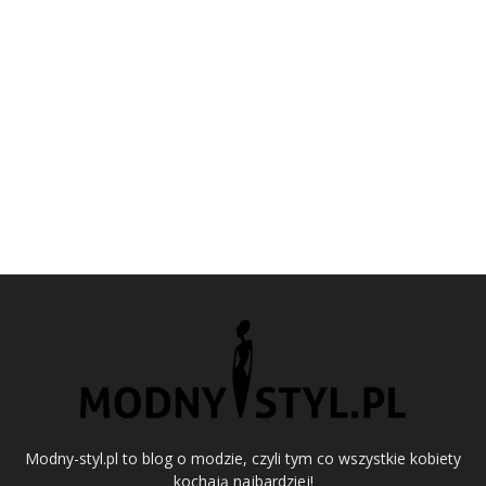
Modny-styl.pl to blog o modzie, czyli tym co wszystkie kobiety
kochają najbardziej!