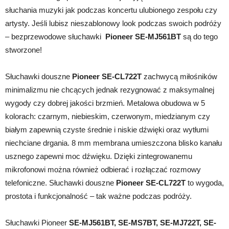
słuchania muzyki jak podczas koncertu ulubionego zespołu czy
artysty. Jeśli lubisz nieszablonowy look podczas swoich podróży
– bezprzewodowe słuchawki
Pioneer SE-MJ561BT
są do tego
stworzone!
Słuchawki douszne
Pioneer SE-CL722T
zachwycą miłośników
minimalizmu nie chcących jednak rezygnować z maksymalnej
wygody czy dobrej jakości brzmień. Metalowa obudowa w 5
kolorach: czarnym, niebieskim, czerwonym, miedzianym czy
białym zapewnią czyste średnie i niskie dźwięki oraz wytłumi
niechciane drgania. 8 mm membrana umieszczona blisko kanału
usznego zapewni moc dźwięku. Dzięki zintegrowanemu
mikrofonowi można również odbierać i rozłączać rozmowy
telefoniczne. Słuchawki douszne
Pioneer SE-CL722T
to wygoda,
prostota i funkcjonalność – tak ważne podczas podróży.
Słuchawki Pioneer
SE-MJ561BT, SE-MS7BT, SE-MJ722T, SE-