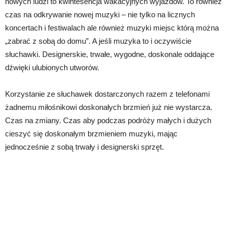
nowych ludzi to kwintesencja wakacyjnych wyjazdów. To również
czas na odkrywanie nowej muzyki – nie tylko na licznych
koncertach i festiwalach ale również muzyki miejsc którą można
„zabrać z sobą do domu”. A jeśli muzyka to i oczywiście
słuchawki. Designerskie, trwałe, wygodne, doskonale oddające
dźwięki ulubionych utworów.
Korzystanie ze słuchawek dostarczonych razem z telefonami
żadnemu miłośnikowi doskonałych brzmień już nie wystarcza.
Czas na zmiany. Czas aby podczas podróży małych i dużych
cieszyć się doskonałym brzmieniem muzyki, mając
jednocześnie z sobą trwały i designerski sprzęt.