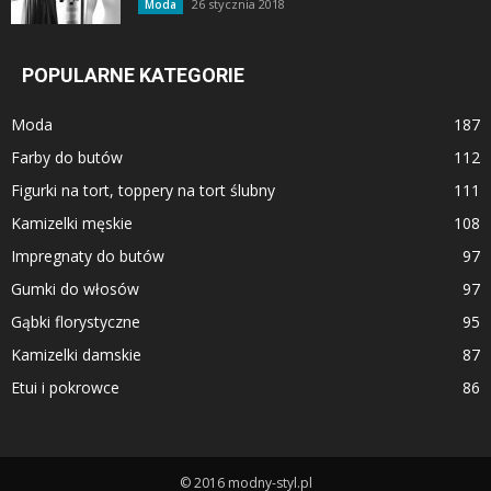
26 stycznia 2018
Moda
POPULARNE KATEGORIE
Moda
187
Farby do butów
112
Figurki na tort, toppery na tort ślubny
111
Kamizelki męskie
108
Impregnaty do butów
97
Gumki do włosów
97
Gąbki florystyczne
95
Kamizelki damskie
87
Etui i pokrowce
86
© 2016 modny-styl.pl