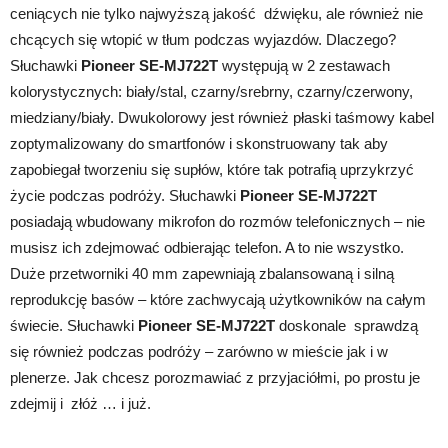
ceniących nie tylko najwyższą jakość dźwięku, ale również nie
chcących się wtopić w tłum podczas wyjazdów. Dlaczego?
Słuchawki
Pioneer SE-MJ722T
występują w 2 zestawach
kolorystycznych: biały/stal, czarny/srebrny, czarny/czerwony,
miedziany/biały. Dwukolorowy jest również płaski taśmowy kabel
zoptymalizowany do smartfonów i skonstruowany tak aby
zapobiegał tworzeniu się supłów, które tak potrafią uprzykrzyć
życie podczas podróży. Słuchawki
Pioneer SE-MJ722T
posiadają wbudowany mikrofon do rozmów telefonicznych – nie
musisz ich zdejmować odbierając telefon. A to nie wszystko.
Duże przetworniki 40 mm zapewniają zbalansowaną i silną
reprodukcję basów – które zachwycają użytkowników na całym
świecie. Słuchawki
Pioneer SE-MJ722T
doskonale sprawdzą
się również podczas podróży – zarówno w mieście jak i w
plenerze. Jak chcesz porozmawiać z przyjaciółmi, po prostu je
zdejmij i złóż … i już.