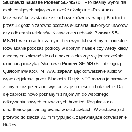
Słuchawki nauszne Pioneer SE-MS7BT
– to idealny wybór dla
osób ceniących najwyższą jakość dźwięku Hi-Res Audio.
Możliwość korzystania ze słuchawek również w opcji Bluetooth
przez 12 godzin zarówno podczas słuchania ulubionych utworów
czy odbierania telefonów. Klasyczne słuchawki
Pioneer SE-
MS7BT
w kolorach: czarnym, beżowym lub srebrnym to idealne
rozwiązanie podczas podróży w sporym hałasie czy wtedy kiedy
chcemy odizolować się od otoczenia ciesząc się jednocześnie
ukochaną muzyką. Słuchawki
Pioneer SE-MS7BT
obsługują
Qualcomm® aptXTM i AAC zapewniając odtwarzanie audio w
wysokiej jakości przez Bluetooth. Dzięki NFC można je parować
z innymi urządzeniami, wystarczy je umieścić obok siebie. Daj
się zaprosić nowo poznanym znajomym do wspólnego
odkrywania nowych muzycznych brzmień! Regulacja dla
smartfonów jest zintegrowana w słuchawkach. W zestawie jest
przewód do złącza 3,5 mm typu jack, zapewniające odtwarzanie
Hi-Res.