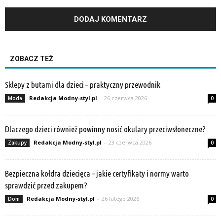
ZOBACZ TEŻ
Sklepy z butami dla dzieci – praktyczny przewodnik
Redakcja Modny-styl.pl
-
26 czerwca 2026
Moda
0
Dlaczego dzieci również powinny nosić okulary przeciwsłoneczne?
Redakcja Modny-styl.pl
-
23 czerwca 2026
Zakupy
0
Bezpieczna kołdra dziecięca – jakie certyfikaty i normy warto
sprawdzić przed zakupem?
Redakcja Modny-styl.pl
-
26 lutego 2026
Dom
0