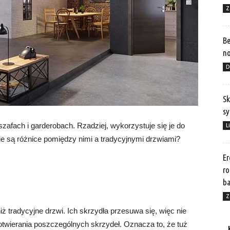
Z
Be
no
D
Sk
sy
fach i garderobach. Rzadziej, wykorzystuje się je do
L
e są różnice pomiędzy nimi a tradycyjnymi drzwiami?
Er
ro
b
Z
 tradycyjne drzwi. Ich skrzydła przesuwa się, więc nie
twierania poszczególnych skrzydeł. Oznacza to, że tuż