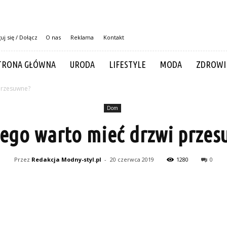
uj się / Dołącz
O nas
Reklama
Kontakt
TRONA GŁÓWNA
URODA
LIFESTYLE
MODA
ZDROWI
przesuwne?
Dom
ego warto mieć drzwi prze
Przez
Redakcja Modny-styl.pl
-
20 czerwca 2019
1280
0