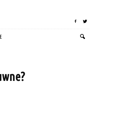
E
suwne?