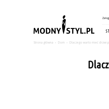
Modny-
Zalog
styl.pl
S
Strona główna
Dom
Dlaczego warto mieć drzwi 
Dlacz