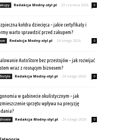
Redakcja Modny-styl.pl
-
23 czerwca 2026
akupy
0
zpieczna kołdra dziecięca – jakie certyfikaty i
rmy warto sprawdzić przed zakupem?
Redakcja Modny-styl.pl
-
26 lutego 2026
om
0
alowanie AutoStore bez przestojów – jak rozwijać
stem wraz z rosnącym biznesem?
Redakcja Modny-styl.pl
-
26 lutego 2026
ifestyle
0
gonomia w gabinecie okulistycznym – jak
zmieszczenie sprzętu wpływa na precyzję
adania?
Redakcja Modny-styl.pl
-
26 lutego 2026
drowie
0
Kategorie