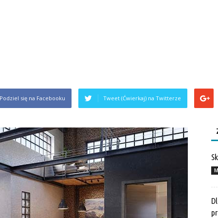
Podziel się na Facebooku
Tweet (Ćwierkaj) na Twitterze
Sk
M
Dl
pr