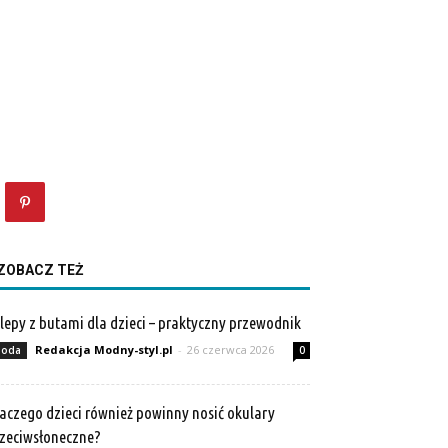
ZOBACZ TEŻ
lepy z butami dla dzieci – praktyczny przewodnik
Redakcja Modny-styl.pl
-
26 czerwca 2026
oda
0
aczego dzieci również powinny nosić okulary
zeciwsłoneczne?