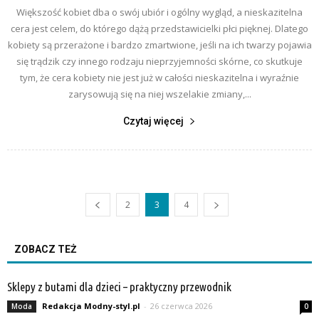
Większość kobiet dba o swój ubiór i ogólny wygląd, a nieskazitelna
cera jest celem, do którego dążą przedstawicielki płci pięknej. Dlatego
kobiety są przerażone i bardzo zmartwione, jeśli na ich twarzy pojawia
się trądzik czy innego rodzaju nieprzyjemności skórne, co skutkuje
tym, że cera kobiety nie jest już w całości nieskazitelna i wyraźnie
zarysowują się na niej wszelakie zmiany,...
Czytaj więcej
2
3
4
ZOBACZ TEŻ
Sklepy z butami dla dzieci – praktyczny przewodnik
Redakcja Modny-styl.pl
-
26 czerwca 2026
Moda
0