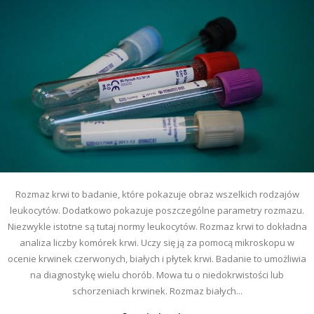
Rozmaz krwi to badanie, które pokazuje obraz wszelkich rodzajów
leukocytów. Dodatkowo pokazuje poszczególne parametry rozmazu.
Niezwykle istotne są tutaj normy leukocytów. Rozmaz krwi to dokładna
analiza liczby komórek krwi. Uczy się ją za pomocą mikroskopu w
ocenie krwinek czerwonych, białych i płytek krwi. Badanie to umożliwia
na diagnostykę wielu chorób. Mowa tu o niedokrwistości lub
schorzeniach krwinek. Rozmaz białych...