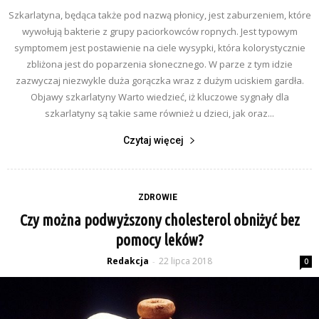
Szkarlatyna, będąca także pod nazwą płonicy, jest zaburzeniem, które
wywołują bakterie z grupy paciorkowców ropnych. Jest typowym
symptomem jest postawienie na ciele wysypki, która kolorystycznie
zbliżona jest do poparzenia słonecznego. W parze z tym idzie
zazwyczaj niezwykle duża gorączka wraz z dużym uciskiem gardła.
Objawy szkarlatyny Warto wiedzieć, iż kluczowe sygnały dla
szkarlatyny są takie same również u dzieci, jak oraz...
Czytaj więcej
ZDROWIE
Czy można podwyższony cholesterol obniżyć bez
pomocy leków?
Redakcja
22 lipca 2018
-
0