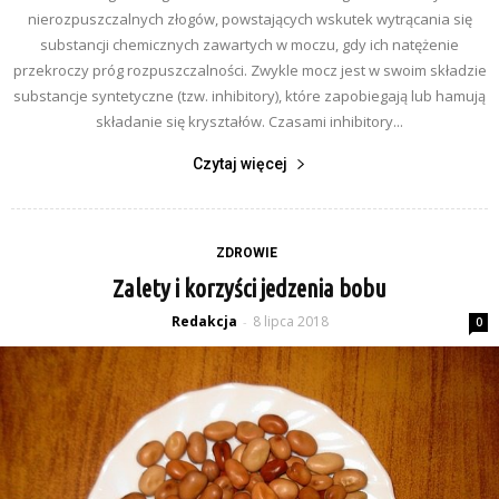
nierozpuszczalnych złogów, powstających wskutek wytrącania się
substancji chemicznych zawartych w moczu, gdy ich natężenie
przekroczy próg rozpuszczalności. Zwykle mocz jest w swoim składzie
substancje syntetyczne (tzw. inhibitory), które zapobiegają lub hamują
składanie się kryształów. Czasami inhibitory...
Czytaj więcej
ZDROWIE
Zalety i korzyści jedzenia bobu
Redakcja
8 lipca 2018
-
0