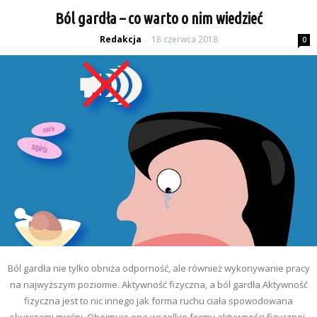
Ból gardła – co warto o nim wiedzieć
Redakcja
18 czerwca 2018
-
0
Ból gardła nie tylko obniża odporność, ale również wykonywanie pracy
na najwyższym poziomie. Aktywność fizyczna, a ból gardła Aktywność
fizyczna jest to nic innego jak forma ruchu ciała spowodowana
skurczami mięśni. Obejmuje ona wszelkie formy aktywności fizycznej,