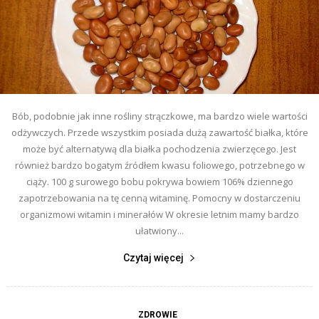
Bób, podobnie jak inne rośliny strączkowe, ma bardzo wiele wartości
odżywczych. Przede wszystkim posiada dużą zawartość białka, które
może być alternatywą dla białka pochodzenia zwierzęcego. Jest
również bardzo bogatym źródłem kwasu foliowego, potrzebnego w
ciąży. 100 g surowego bobu pokrywa bowiem 106% dziennego
zapotrzebowania na tę cenną witaminę. Pomocny w dostarczeniu
organizmowi witamin i minerałów W okresie letnim mamy bardzo
ułatwiony...
Czytaj więcej
ZDROWIE