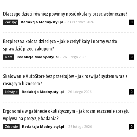
Dlaczego dzieci również powinny nosić okulary przeciwsłoneczne?
Redakcja Modny-styl.pl
-
23 czerwca 2026
Zakupy
0
Bezpieczna kołdra dziecięca – jakie certyfikaty i normy warto
sprawdzić przed zakupem?
Redakcja Modny-styl.pl
-
26 lutego 2026
Dom
0
Skalowanie AutoStore bez przestojów – jak rozwijać system wraz z
rosnącym biznesem?
Redakcja Modny-styl.pl
-
26 lutego 2026
Lifestyle
0
Ergonomia w gabinecie okulistycznym – jak rozmieszczenie sprzętu
wpływa na precyzję badania?
Redakcja Modny-styl.pl
-
26 lutego 2026
Zdrowie
0